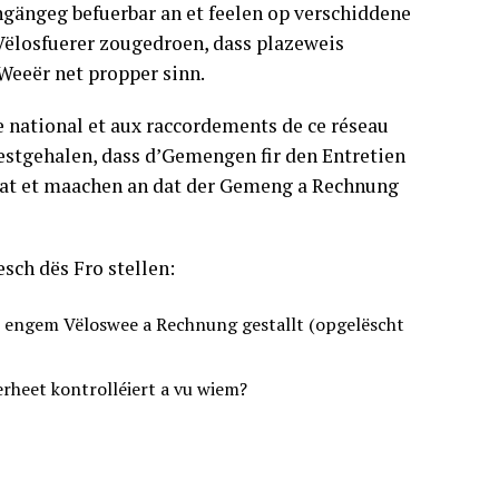
hgängeg befuerbar an et feelen op verschiddene
Vëlosfuerer zougedroen, dass plazeweis
’Weeër net propper sinn.
e national et aux raccordements de ce réseau
estgehalen, dass d’Gemengen fir den Entretien
taat et maachen an dat der Gemeng a Rechnung
h dës Fro stellen:
n engem Vëloswee a Rechnung gestallt (opgelëscht
erheet kontrolléiert a vu wiem?