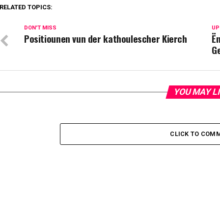
RELATED TOPICS:
DON'T MISS
UP
Positiounen vun der kathoulescher Kierch
Ë
G
YOU MAY L
CLICK TO COM