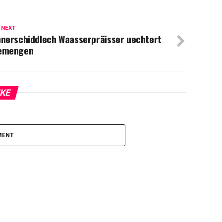
 NEXT
nnerschiddlech Waasserpräisser uechtert
emengen
IKE
MENT