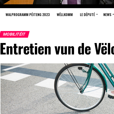
WALPROGRAMM PÉITENG 2023
WËLLKOMM
LE DÉPUTÉ
NEWS
MOBILITÉIT
Entretien vun de Vël