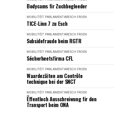
Bodycams fir Zuchbegleeder
MOBILITÉIT
PARLAMENTARESCH FROEN
TICE-Linn 7 zu Esch
MOBILITÉIT
PARLAMENTARESCH FROEN
Subsidefraude beim RGTR
MOBILITÉIT
PARLAMENTARESCH FROEN
Sécherheetsfirma CFL
MOBILITÉIT
PARLAMENTARESCH FROEN
Waardezäiten am Contrôle
technique bei der SNCT
MOBILITÉIT
PARLAMENTARESCH FROEN
Ëffentlech Ausschreiwung fir den
Transport beim ONA