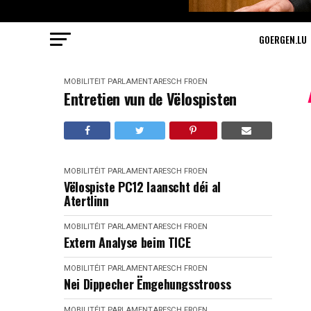
GOERGEN.LU
MOBILITÉIT
PARLAMENTARESCH FROEN
Entretien vun de Vëlospisten
MOBILITÉIT
PARLAMENTARESCH FROEN
Vëlospiste PC12 laanscht déi al
Atertlinn
MOBILITÉIT
PARLAMENTARESCH FROEN
Extern Analyse beim TICE
MOBILITÉIT
PARLAMENTARESCH FROEN
Nei Dippecher Ëmgehungsstrooss
MOBILITÉIT
PARLAMENTARESCH FROEN