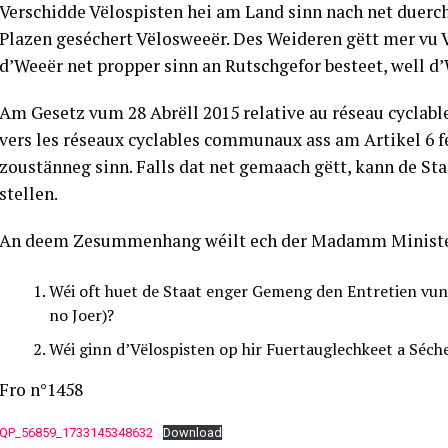
Verschidde Vëlospisten hei am Land sinn nach net duerc
Plazen geséchert Vëlosweeër. Des Weideren gëtt mer vu 
d’Weeër net propper sinn an Rutschgefor besteet, well d
Am Gesetz vum 28 Abrëll 2015 relative au réseau cyclabl
vers les réseaux cyclables communaux ass am Artikel 6 f
zoustänneg sinn. Falls dat net gemaach gëtt, kann de S
stellen.
An deem Zesummenhang wéilt ech der Madamm Ministesc
Wéi oft huet de Staat enger Gemeng den Entretien vu
no Joer)?
Wéi ginn d’Vëlospisten op hir Fuertauglechkeet a Séch
Fro n°1458
QP_56859_1733145348632
Download