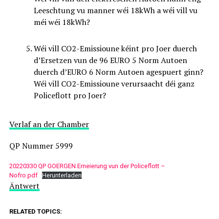
Leeschtung vu manner wéi 18kWh a wéi vill vu
méi wéi 18kWh?
Wéi vill CO2-Emissioune kéint pro Joer duerch
d’Ersetzen vun de 96 EURO 5 Norm Autoen
duerch d’EURO 6 Norm Autoen agespuert ginn?
Wéi vill CO2-Emissioune verursaacht déi ganz
Policeflott pro Joer?
Verlaf an der Chamber
QP Nummer 5999
20220330 QP GOERGEN Erneierung vun der Policeflott –
Nofro.pdf
Herunterladen
Äntwert
RELATED TOPICS: