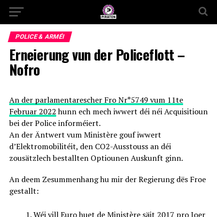
POLICE & ARMÉI
Erneierung vun der Policeflott –
Nofro
An der parlamentarescher Fro Nr°5749 vum 11te
Februar 2022
hunn ech mech iwwert déi néi Acquisitioun
bei der Police informéiert.
An der Äntwert vum Ministère gouf iwwert
d’Elektromobilitéit, den CO2-Ausstouss an déi
zousätzlech bestallten Optiounen Auskunft ginn.
An deem Zesummenhang hu mir der Regierung dës Froe
gestallt:
Wéi vill Euro huet de Ministère säit 2017 pro Joer