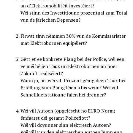
an d’Elektromobilitéit investéiert?
Wéi stinn des Investitioune prozentual zum Total
vun de järlechen Depensen?
Firwat sinn nëmmen 30% vun de Kommissariater
mat Elektrobornen equipéiert?
Gëtt et ee konkrete Plang bei der Police, wéi een
ee méi héijen Taux un Elektrobornen an noer
Zukunft realiséiert?
Wann jo, bei wéi vill Prozent géing deen Taux béi
Erfëllung vum Plang léien a bis wéini? Wéi vill
Schnellluetstatioune falen hei drënner?
Wéi vill Autoen (opgelëscht no EURO Norm)
ëmfaasst déi gesamt Policeflott?
Wéi vill dovunner sinn elektresch Autoen?
Wéi vill vun den elektreschen Autoen hunn eng