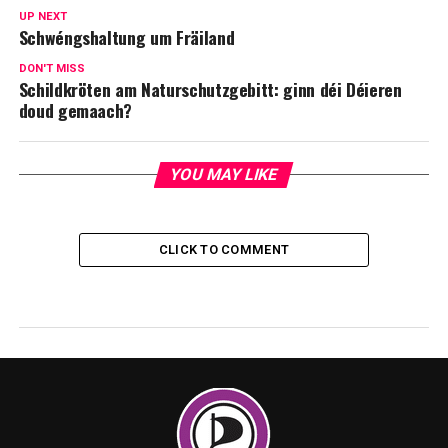
UP NEXT
Schwéngshaltung um Fräiland
DON'T MISS
Schildkröten am Naturschutzgebitt: ginn déi Déieren
doud gemaach?
YOU MAY LIKE
CLICK TO COMMENT