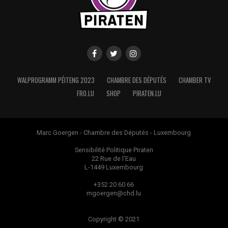
WALPROGRAMM PÉITENG 2023
CHAMBRE DES DÉPUTÉS
CHAMBER TV
FRO.LU
SHOP
PIRATEN.LU
Marc Goergen - Chambre des Députés - Luxembourg
Sensibilité Politique Piraten
22 Rue de l’Eau
L-1449 Luxembourg
+352 20 60 66
mgoergen@chd.lu
Copyright © 2021