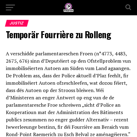
JUSTIZ
Temporär Fourrière zu Rolleng
A verschidde parlamentareschen Froen (n°4773, 4483,
2675, 676) sinn d’Deputéiert op den Ofstellproblem vun
immobiliséierten Autoen am Süden vum Land agaangen.
De Problem ass, dass der Police aktuell d’Plaz feehlt, fir
immobiliséiert Autoen ofzeschleefen, wat dozou féiert,
dass dës Autoen op der Strooss bleiwen. Wéi
d’Ministeren an enger Äntwert op eng vun de de
parlamentaresche Froe schreiwen „sicht d’Police an
Kooperatioun mat der Administration des Bâtiments
publics zesummen no enger gudder Alternativ – rezent
Iwwerleeunge bestinn, fir déi Fourrière am Beraich vum
Rond-Point Raemerich zu Esch Belval ze aménagéieren.“