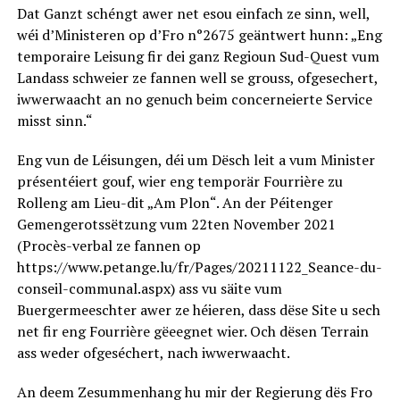
Dat Ganzt schéngt awer net esou einfach ze sinn, well,
wéi d’Ministeren op d’Fro n°2675 geäntwert hunn: „Eng
temporaire Leisung fir dei ganz Regioun Sud-Quest vum
Landass schweier ze fannen well se grouss, ofgesechert,
iwwerwaacht an no genuch beim concerneierte Service
misst sinn.“
Eng vun de Léisungen, déi um Dësch leit a vum Minister
présentéiert gouf, wier eng temporär Fourrière zu
Rolleng am Lieu-dit „Am Plon“. An der Péitenger
Gemengerotssëtzung vum 22ten November 2021
(Procès-verbal ze fannen op
https://www.petange.lu/fr/Pages/20211122_Seance-du-
conseil-communal.aspx) ass vu säite vum
Buergermeeschter awer ze héieren, dass dëse Site u sech
net fir eng Fourrière gëeegnet wier. Och dësen Terrain
ass weder ofgeséchert, nach iwwerwaacht.
An deem Zesummenhang hu mir der Regierung dës Fro