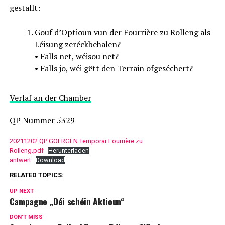
gestallt:
Gouf d’Optioun vun der Fourrière zu Rolleng als
Léisung zeréckbehalen?
• Falls net, wéisou net?
• Falls jo, wéi gëtt den Terrain ofgeséchert?
Verlaf an der Chamber
QP Nummer 5329
20211202 QP GOERGEN Temporär Fourrière zu
Rolleng.pdf
Herunterladen
äntwert
Download
RELATED TOPICS:
UP NEXT
Campagne „Déi schéin Aktioun“
DON'T MISS