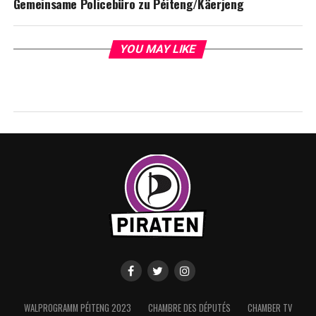
Gemeinsame Policebüro zu Péiteng/Käerjeng
YOU MAY LIKE
WALPROGRAMM PÉITENG 2023
CHAMBRE DES DÉPUTÉS
CHAMBER TV