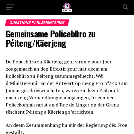
QUESTIONS PARLEMENTAIRES
Gemeinsame Policebüro zu
Péiteng/Käerjeng
De Policebüro zu Käerjeng gouf virun e puer Joer
zougemaach an den Effektif gouf mat deem am
Policebüro zu Péiteng zesummegeluecht. Wéi
d’Ministere mir an der Äntwert op meng Fro n°3404 am
Januar geschriwwen haten, waren zu deem Zäitpunkt
nach keng Verhandlungen amgaangen, fir een neit
Policekommissariat an d’Rue de Linger op der Grenz
tëschent Péiteng a Käerjeng z’erriichten.
An deem Zesummenhang hu mir der Regierung dës Froe
gestallt: