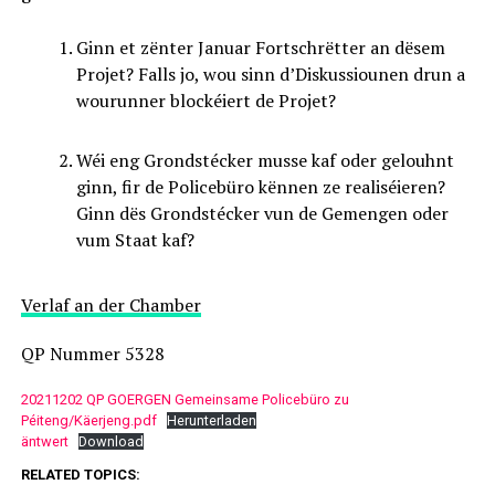
Ginn et zënter Januar Fortschrëtter an dësem
Projet? Falls jo, wou sinn d’Diskussiounen drun a
wourunner blockéiert de Projet?
Wéi eng Grondstécker musse kaf oder gelouhnt
ginn, fir de Policebüro kënnen ze realiséieren?
Ginn dës Grondstécker vun de Gemengen oder
vum Staat kaf?
Verlaf an der Chamber
QP Nummer 5328
20211202 QP GOERGEN Gemeinsame Policebüro zu
Péiteng/Käerjeng.pdf
Herunterladen
äntwert
Download
RELATED TOPICS: