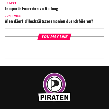
UP NEXT
Temporär Fourrière zu Rolleng
DON'T MISS
Wien däerf d’Hochzäitszeremonien duerchféieren?
YOU MAY LIKE