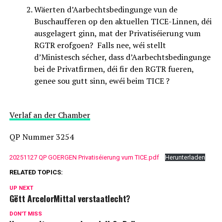
Wäerten d’Aarbechtsbedingunge vun de
Buschaufferen op den aktuellen TICE-Linnen, déi
ausgelagert ginn, mat der Privatiséierung vum
RGTR erofgoen? Falls nee, wéi stellt
d’Ministesch sécher, dass d’Aarbechtsbedingunge
bei de Privatfirmen, déi fir den RGTR fueren,
genee sou gutt sinn, ewéi beim TICE ?
Verlaf an der Chamber
QP Nummer 3254
20251127 QP GOERGEN Privatiséierung vum TICE.pdf
Herunterladen
RELATED TOPICS:
UP NEXT
Gëtt ArcelorMittal verstaatlecht?
DON'T MISS