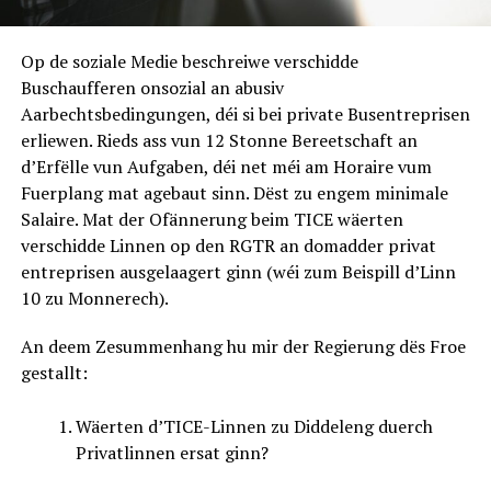
Op de soziale Medie beschreiwe verschidde
Buschaufferen onsozial an abusiv
Aarbechtsbedingungen, déi si bei private Busentreprisen
erliewen. Rieds ass vun 12 Stonne Bereetschaft an
d’Erfëlle vun Aufgaben, déi net méi am Horaire vum
Fuerplang mat agebaut sinn. Dëst zu engem minimale
Salaire. Mat der Ofännerung beim TICE wäerten
verschidde Linnen op den RGTR an domadder privat
entreprisen ausgelaagert ginn (wéi zum Beispill d’Linn
10 zu Monnerech).
An deem Zesummenhang hu mir der Regierung dës Froe
gestallt:
Wäerten d’TICE-Linnen zu Diddeleng duerch
Privatlinnen ersat ginn?