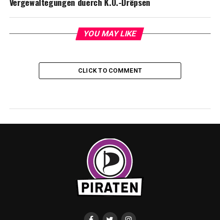
Vergewaltegungen duerch K.O.-Drëpsen
YOU MAY LIKE
CLICK TO COMMENT