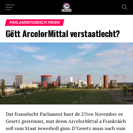
PARLAMENTARESCH FROEN
Gëtt ArcelorMittal verstaatlecht?
Dat franséischt Parlament huet de 27ten November ee
Gesetz gestëmmt, mat deem ArcelorMittal a Frankräich
soll vum Staat iwwerholl ginn. D’Gesetz muss nach vum