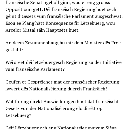
franséische Senat ugeholl ginn, wou et eng grouss
Oppositioun gëtt. Déi franséisch Regierung huet sech
géint d’Gesetz vum franséische Parlament ausgeschwat.
Esou ee Plang hätt Konsequenze fir Lëtzebuerg, wou
Arcelor Mittal säin Haaptsëtz huet.
An deem Zesummenhang hu mir dem Minister dës Froe
gestallt:
Wéi steet déi lëtzebuergesch Regierung zu der Initiative
vum franséische Parlament?
Goufen et Gespréicher mat der franséischer Regierung
iwwert dës Nationaliséierung duerch Frankräich?
Wat fir eng direkt Auswierkungen huet dat franséischt
Gesetz vun der Nationaliséierung elo direkt op
Lëtzebuerg?
Géif Lëtzebuerg och eng Nationaliséierung vum Siège