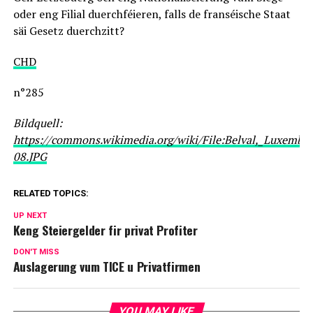
oder eng Filial duerchféieren, falls de franséische Staat
säi Gesetz duerchzitt?
CHD
n°285
Bildquell:
https://commons.wikimedia.org/wiki/File:Belval,_Luxembo
08.JPG
RELATED TOPICS:
UP NEXT
Keng Steiergelder fir privat Profiter
DON'T MISS
Auslagerung vum TICE u Privatfirmen
YOU MAY LIKE