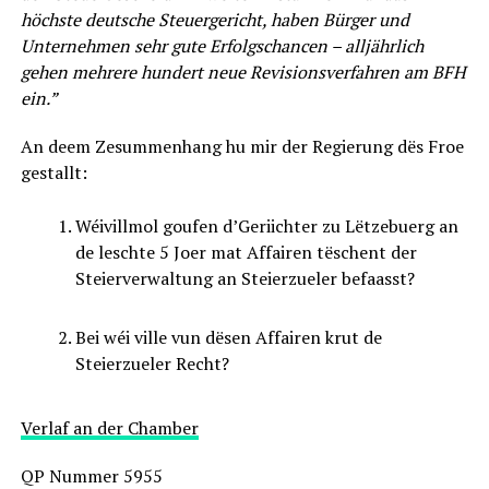
höchste deutsche Steuergericht, haben Bürger und
Unternehmen sehr gute Erfolgschancen – alljährlich
gehen mehrere hundert neue Revisionsverfahren am BFH
ein.”
An deem Zesummenhang hu mir der Regierung dës Froe
gestallt:
Wéivillmol goufen d’Geriichter zu Lëtzebuerg an
de leschte 5 Joer mat Affairen tëschent der
Steierverwaltung an Steierzueler befaasst?
Bei wéi ville vun dësen Affairen krut de
Steierzueler Recht?
Verlaf an der Chamber
QP Nummer 5955