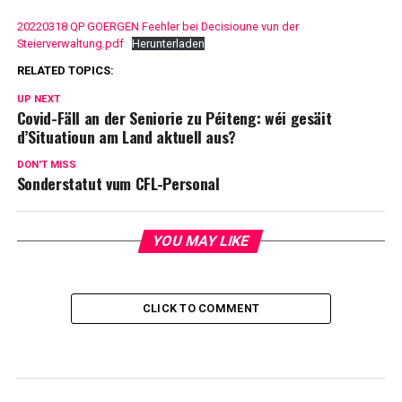
20220318 QP GOERGEN Feehler bei Decisioune vun der
Steierverwaltung.pdf
Herunterladen
RELATED TOPICS:
UP NEXT
Covid-Fäll an der Seniorie zu Péiteng: wéi gesäit
d’Situatioun am Land aktuell aus?
DON'T MISS
Sonderstatut vum CFL-Personal
YOU MAY LIKE
CLICK TO COMMENT