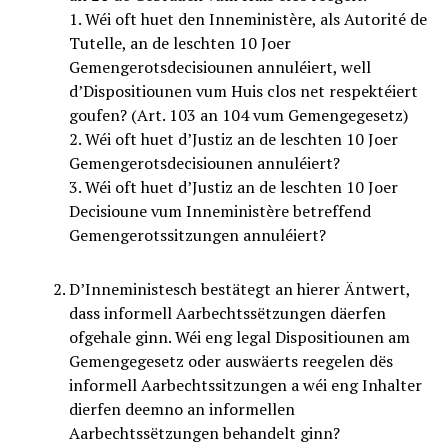
1. Wéi oft huet den Inneministère, als Autorité de
Tutelle, an de leschten 10 Joer
Gemengerotsdecisiounen annuléiert, well
d’Dispositiounen vum Huis clos net respektéiert
goufen? (Art. 103 an 104 vum Gemengegesetz)
2. Wéi oft huet d’Justiz an de leschten 10 Joer
Gemengerotsdecisiounen annuléiert?
3. Wéi oft huet d’Justiz an de leschten 10 Joer
Decisioune vum Inneministère betreffend
Gemengerotssitzungen annuléiert?
D’Inneministesch bestätegt an hierer Äntwert,
dass informell Aarbechtssëtzungen däerfen
ofgehale ginn. Wéi eng legal Dispositiounen am
Gemengegesetz oder auswäerts reegelen dës
informell Aarbechtssitzungen a wéi eng Inhalter
dierfen deemno an informellen
Aarbechtssëtzungen behandelt ginn?