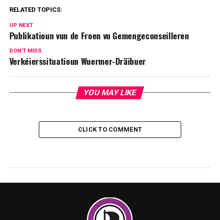
RELATED TOPICS:
UP NEXT
Publikatioun vun de Froen vu Gemengeconseilleren
DON'T MISS
Verkéierssituatioun Wuermer-Dräibuer
YOU MAY LIKE
CLICK TO COMMENT