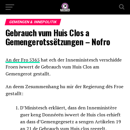
GEMENGEN & INNEPOLITIK
Gebrauch vum Huis Clos a
Gemengerotssëtzungen – Nofro
An der Fro 5365
hat ech der Inneministesch verschidde
Froen iwwert de Gebrauch vum Huis Clos am
Gemengerot gestallt.
An deem Zesummenhang hu mir der Regierung dës Froe
gestallt:
D’Ministesch erkläert, dass den Inneministère
guer keng Donnéeën iwwert de Huis clos erhieft
an dass d’Gemengegesetz a sengen Artikelen 19
an 21 de Gebrauch vum Huis clos reegelt.