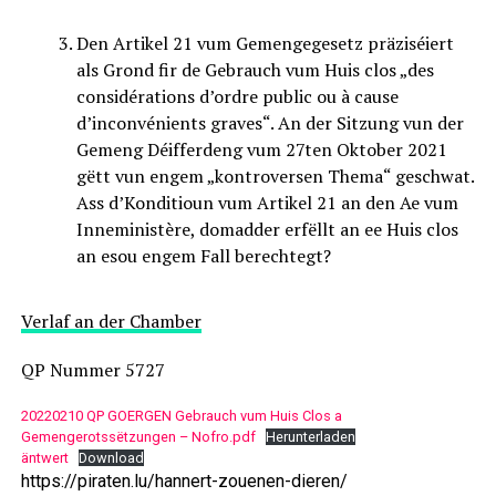
Den Artikel 21 vum Gemengegesetz präziséiert
als Grond fir de Gebrauch vum Huis clos „des
considérations d’ordre public ou à cause
d’inconvénients graves“. An der Sitzung vun der
Gemeng Déifferdeng vum 27ten Oktober 2021
gëtt vun engem „kontroversen Thema“ geschwat.
Ass d’Konditioun vum Artikel 21 an den Ae vum
Inneministère, domadder erfëllt an ee Huis clos
an esou engem Fall berechtegt?
Verlaf an der Chamber
QP Nummer 5727
20220210 QP GOERGEN Gebrauch vum Huis Clos a
Gemengerotssëtzungen – Nofro.pdf
Herunterladen
äntwert
Download
https://piraten.lu/hannert-zouenen-dieren/