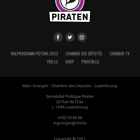
WALPROGRAMM PÉITENG 2023
CHAMBRE DES DÉPUTÉS
CHAMBER TV
FRO.LU
SHOP
PIRATEN.LU
Marc Goergen - Chambre des Députés - Luxembourg
Sensibilité Politique Piraten
22 Rue de l’Eau
L-1449 Luxembourg
+352 20 60 66
mgoergen@chd.lu
Copyright © 2021