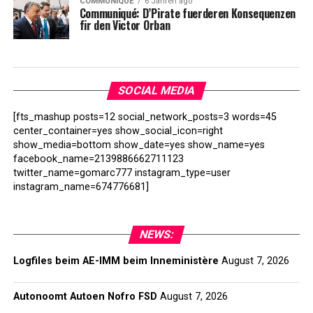
COMMUNIQUÉ
6 Jahren ago
Communiqué: D’Pirate fuerderen Konsequenzen
fir den Victor Orban
SOCIAL MEDIA
[fts_mashup posts=12 social_network_posts=3 words=45
center_container=yes show_social_icon=right
show_media=bottom show_date=yes show_name=yes
facebook_name=2139886662711123
twitter_name=gomarc777 instagram_type=user
instagram_name=674776681]
NEWS:
Logfiles beim AE-IMM beim Inneministère
August 7, 2026
Autonoomt Autoen Nofro FSD
August 7, 2026