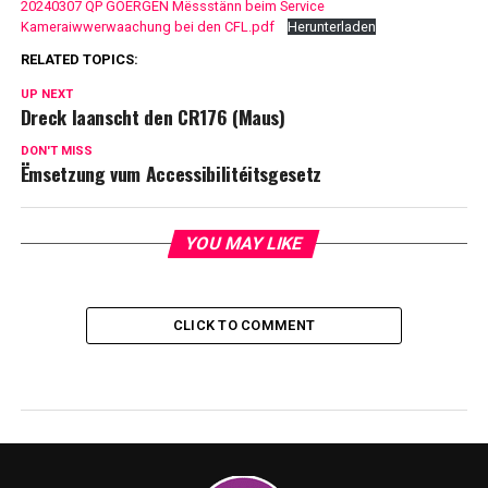
20240307 QP GOERGEN Mëssstänn beim Service
Kameraiwwerwaachung bei den CFL.pdf
Herunterladen
RELATED TOPICS:
UP NEXT
Dreck laanscht den CR176 (Maus)
DON'T MISS
Ëmsetzung vum Accessibilitéitsgesetz
YOU MAY LIKE
CLICK TO COMMENT