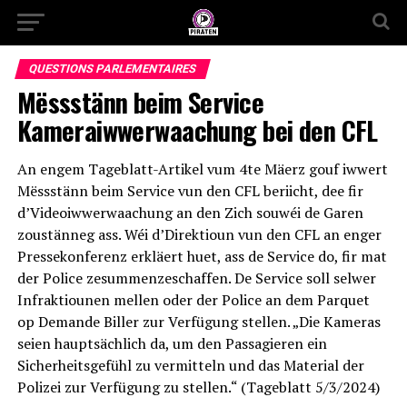
QUESTIONS PARLEMENTAIRES
Mëssstänn beim Service
Kameraiwwerwaachung bei den CFL
An engem Tageblatt-Artikel vum 4te Mäerz gouf iwwert
Mëssstänn beim Service vun den CFL beriicht, dee fir
d’Videoiwwerwaachung an den Zich souwéi de Garen
zoustänneg ass. Wéi d’Direktioun vun den CFL an enger
Pressekonferenz erkläert huet, ass de Service do, fir mat
der Police zesummenzeschaffen. De Service soll selwer
Infraktiounen mellen oder der Police an dem Parquet
op Demande Biller zur Verfügung stellen. „Die Kameras
seien hauptsächlich da, um den Passagieren ein
Sicherheitsgefühl zu vermitteln und das Material der
Polizei zur Verfügung zu stellen.“ (Tageblatt 5/3/2024)