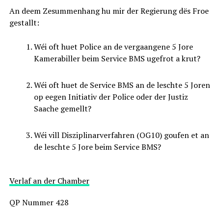
An deem Zesummenhang hu mir der Regierung dës Froe
gestallt:
Wéi oft huet Police an de vergaangene 5 Jore
Kamerabiller beim Service BMS ugefrot a krut?
Wéi oft huet de Service BMS an de leschte 5 Joren
op eegen Initiativ der Police oder der Justiz
Saache gemellt?
Wéi vill Disziplinarverfahren (OG10) goufen et an
de leschte 5 Jore beim Service BMS?
Verlaf an der Chamber
QP Nummer 428