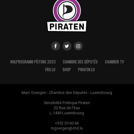
WALPROGRAMM PÉITENG 2023
CHAMBRE DES DÉPUTÉS
CHAMBER TV
FRO.LU
SHOP
PIRATEN.LU
Marc Goergen - Chambre des Députés - Luxembourg
Sensibilité Politique Piraten
22 Rue de l’Eau
L-1449 Luxembourg
+352 20 60 66
mgoergen@chd.lu