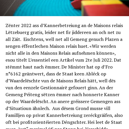
Zënter 2022 ass d’Kannerbetreiung an de Maisons relais
Lëtzebuerg gratis, leider net fir jiddereen an och net zu
all Zäit. Eischtens, well net all Gemeng genuch Plazen a
sengen ëffentlechen Maison relais huet. «Wir werden
nicht alle in den Maisons Relais aufnehmen können»,
esou titelt L’essentiel een Artikel vum 2te Juli 2022. Dat
stëmmt haut nach ëmmer. De Minister hat op d’Fro
n°6162 geäntwert, dass de Staat keen Abléck op
d’Waardelëschte vun de Maisons Relais hätt, well dës
vun den eenzele Gestionnairë gefouert ginn. An der
Gemeng Péiteng sëtzen ëmmer nach honnerte Kanner
op der Waardelëscht. An anere gréissere Gemengen ass
d’Situatioun ähnlech. Aus dësem Grond musse vill
Familljen op privat Kannerbetreiung zeréckgräifen, also
oft bei profitorientéierten Déngschter. Hei leet de Staat
awer „just“ maximal 6€ pro Stonn bei. Verschidde