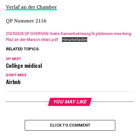
Verlaf an der Chamber
QP Nummer 2156
20250328 QP GOERGEN Gratis Kannerbetrieung fir jiddereen mee keng
Plaz an der Maison relais.pdf
Herunterladen
RELATED TOPICS:
UP NEXT
Collège médical
DON'T MISS
Airbnb
YOU MAY LIKE
CLICK TO COMMENT