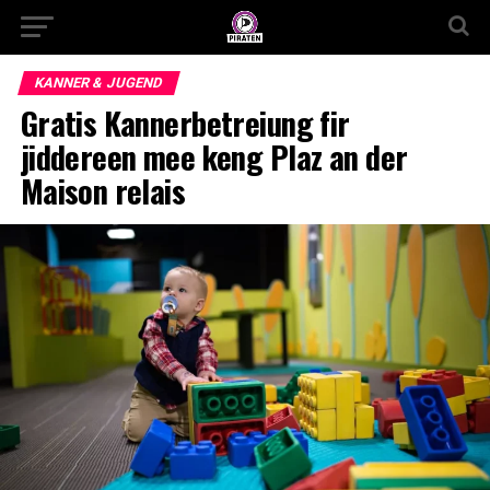
KANNER & JUGEND
Gratis Kannerbetreiung fir
jiddereen mee keng Plaz an der
Maison relais