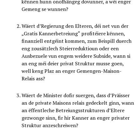
kënnen hunn onofhängeg dovunner, a wéi enger
Gemeng se wunnen?
Wäert d’Regierung den Elteren, déi net vun der
„Gratis Kannerbetreiung“ profitéiere kënnen,
finanziell entgéint kommen, zum Beispill duerch
eng zousätzlech Steierreduktioun oder een
Ausbezuele vun engem weidere Subside, wann si
an eng méi deier privat Struktur musse goen,
well keng Plaz an enger Gemengen-Maison-
Relais ass?
Wäert de Minister dofir suergen, dass d’Präisser
an de private Maisons relais gedeckelt ginn, wann
an ëffentleche Betreiungsstrukturen d’Eltere
gezwonge sinn, fir hir Kanner an enger privater
Struktur anzeschreiwen?