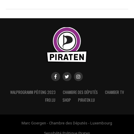
WALPROGRAMM PÉITENG 2023
CHAMBRE DES DÉPUTÉS
CHAMBER TV
FRO.LU
SHOP
PIRATEN.LU
Marc Goergen - Chambre des Députés - Luxembourg
Sensibilité Politique Piraten