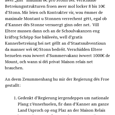
Betreiungsstrukturen froen awer mol locker 8 bis 10€
d’Stonn. Mir leien och Kontrakter vir, wou ëmmer de
maximale Montant u Stonnen verrechent gëtt, egal ob
d’Kanner dës Stonne versuergt ginn oder net. Vill
Eltere mussen dann och an de Schoulvakanzen eng
kräfteg Schëpp Sue bäileeën, well d’gratis
Kannerbetreiung hei net gëllt an d’Staatssubventioun
da manner wéi 6€/Stonn bedréit. Verschidden Eltere
bezuelen esou iwwert d’Summervakanz iwwert 1000€ de
Mount, och wann si déi privat Maison relais net
brauchen.
An deem Zesummenhang hu mir der Regierung dës Froe
gestallt:
Gedenkt d’Regierung iergendeppes um nationale
Plang z’ënnerhuelen, fir dass d’Kanner am ganze
Land Usproch op eng Plaz an der Maison Relais