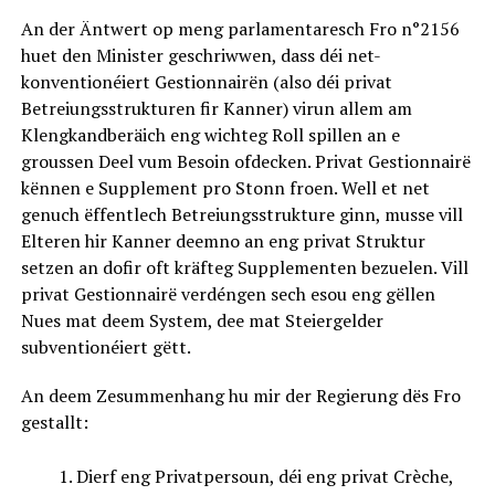
An der Äntwert op meng parlamentaresch Fro n°2156
huet den Minister geschriwwen, dass déi net-
konventionéiert Gestionnairën (also déi privat
Betreiungsstrukturen fir Kanner) virun allem am
Klengkandberäich eng wichteg Roll spillen an e
groussen Deel vum Besoin ofdecken. Privat Gestionnairë
kënnen e Supplement pro Stonn froen. Well et net
genuch ëffentlech Betreiungsstrukture ginn, musse vill
Elteren hir Kanner deemno an eng privat Struktur
setzen an dofir oft kräfteg Supplementen bezuelen. Vill
privat Gestionnairë verdéngen sech esou eng gëllen
Nues mat deem System, dee mat Steiergelder
subventionéiert gëtt.
An deem Zesummenhang hu mir der Regierung dës Fro
gestallt:
Dierf eng Privatpersoun, déi eng privat Crèche,