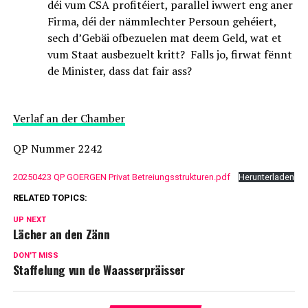
déi vum CSA profitéiert, parallel iwwert eng aner
Firma, déi der nämmlechter Persoun gehéiert,
sech d’Gebäi ofbezuelen mat deem Geld, wat et
vum Staat ausbezuelt kritt? Falls jo, firwat fënnt
de Minister, dass dat fair ass?
Verlaf an der Chamber
QP Nummer 2242
20250423 QP GOERGEN Privat Betreiungsstrukturen.pdf
Herunterladen
RELATED TOPICS:
UP NEXT
Lächer an den Zänn
DON'T MISS
Staffelung vun de Waasserpräisser