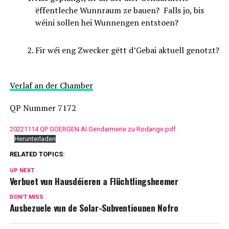
ëffentleche Wunnraum ze bauen? Falls jo, bis
wéini sollen hei Wunnengen entstoen?
Fir wéi eng Zwecker gëtt d’Gebai aktuell genotzt?
Verlaf an der Chamber
QP Nummer 7172
20221114 QP GOERGEN Al Gendarmerie zu Rodange.pdf
Herunterladen
RELATED TOPICS:
UP NEXT
Verbuet vun Hausdéieren a Flüchtlingsheemer
DON'T MISS
Ausbezuele vun de Solar-Subventiounen Nofro