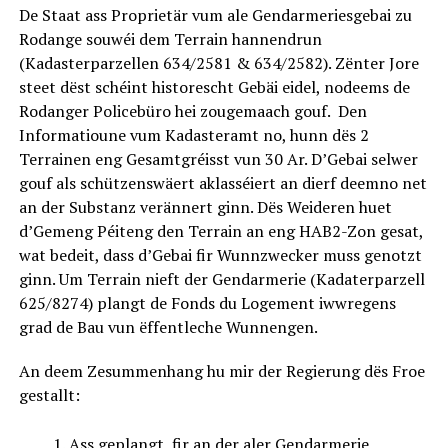
De Staat ass Proprietär vum ale Gendarmeriesgebai zu
Rodange souwéi dem Terrain hannendrun
(Kadasterparzellen 634/2581 & 634/2582). Zënter Jore
steet dëst schéint historescht Gebäi eidel, nodeems de
Rodanger Policebüro hei zougemaach gouf. Den
Informatioune vum Kadasteramt no, hunn dës 2
Terrainen eng Gesamtgréisst vun 30 Ar. D’Gebai selwer
gouf als schützenswäert aklasséiert an dierf deemno net
an der Substanz verännert ginn. Dës Weideren huet
d’Gemeng Péiteng den Terrain an eng HAB2-Zon gesat,
wat bedeit, dass d’Gebai fir Wunnzwecker muss genotzt
ginn. Um Terrain nieft der Gendarmerie (Kadaterparzell
625/8274) plangt de Fonds du Logement iwwregens
grad de Bau vun ëffentleche Wunnengen.
An deem Zesummenhang hu mir der Regierung dës Froe
gestallt:
Ass geplangt, fir an der aler Gendarmerie