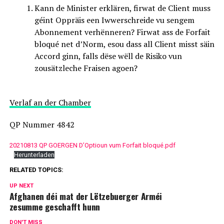
Kann de Minister erklären, firwat de Client muss
géint Oppräis een Iwwerschreide vu sengem
Abonnement verhënneren? Firwat ass de Forfait
bloqué net d’Norm, esou dass all Client misst säin
Accord ginn, falls dëse wëll de Risiko vun
zousätzleche Fraisen agoen?
Verlaf an der Chamber
QP Nummer 4842
20210813 QP GOERGEN D’Optioun vum Forfait bloqué.pdf
Herunterladen
RELATED TOPICS:
UP NEXT
Afghanen déi mat der Lëtzebuerger Arméi
zesumme geschafft hunn
DON'T MISS