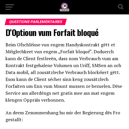
QUESTIONS PARLEMENTAIRES
D’Optioun vum Forfait bloqué
Beim Ofschléisse vun engem Handyskontrakt gëtt et
Méiglechkeet vun engem „Forfait bloqué“. Doduerch
kann de Client festleeën, dass nom Verbrauch vum am
Kontrakt festgehalene Volumen un Uriff, SMSen an och
Data mobil, all zousätzleche Verbrauch blockéiert gëtt.
Esou kann de Client sécher sinn keng zousätzlech
Forfaiten um Enn vum Mount mussen ze bezuelen. Dëse
Service ass allerdéngs net gratis mee ass mat engem
klengen Oppräis verbonnen.
An deem Zesummenhang hu mir der Regierung dës Fro
gestallt: