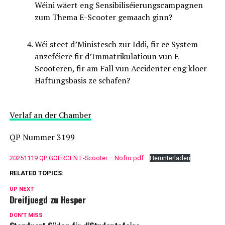
Wéini wäert eng Sensibiliséierungscampagnen
zum Thema E-Scooter gemaach ginn?
Wéi steet d’Ministesch zur Iddi, fir ee System
anzeféiere fir d’Immatrikulatioun vun E-
Scooteren, fir am Fall vun Accidenter eng kloer
Haftungsbasis ze schafen?
Verlaf an der Chamber
QP Nummer 3199
20251119 QP GOERGEN E-Scooter – Nofro.pdf
Herunterladen
RELATED TOPICS:
UP NEXT
Dreifjuegd zu Hesper
DON'T MISS