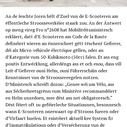
An de leschte Joren hëlt d’Zuel vun de E-Scooteren am
ëffentleche Stroosseverkéier staark zou. An der Äntwert
op meng vireg Fro n°2608 hat Mobilitéitsministesch
erkläert, datt d’E-Scooteren am Code de la Route
definéiert wieren an ënnerscheet gëtt tëschent Gefierer,
déi als Micro-véhicule électrique gëllen, oder an
d’Kategorie vum 50-Kubikmoto (50cc) falen. Et ass eng
positiv Entwécklung, allerdéngs ass et och esou, dass vill
Leit d’Gefierer ouni Helm, ouni Führerschäin oder
Kenntnisser vun de Stroossereegelen notzen.
D’Ministesch schreift dozou: „Genee wéi um Vëlo, ass
aus Sécherheetsgrënn vum Ministère recommandéiert
en Helm unzedoen, mee dëst ass net obligatoresch.“
Dëst féiert oft zu geféierleche Situatiounen, besonnesch
wann E-Scooteren onerwaart op d’Strooss fueren oder
d’Virfaart huelen. Et existéiert aktuell kee System fir
d’Immatrikulatioun oder d’Versécherung vun de