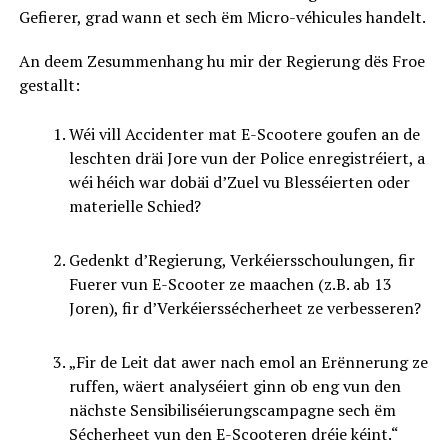
Gefierer, grad wann et sech ëm Micro-véhicules handelt.
An deem Zesummenhang hu mir der Regierung dës Froe
gestallt:
Wéi vill Accidenter mat E-Scootere goufen an de
leschten dräi Jore vun der Police enregistréiert, a
wéi héich war dobäi d’Zuel vu Blesséierten oder
materielle Schied?
Gedenkt d’Regierung, Verkéiersschoulungen, fir
Fuerer vun E-Scooter ze maachen (z.B. ab 13
Joren), fir d’Verkéierssécherheet ze verbesseren?
„Fir de Leit dat awer nach emol an Erënnerung ze
ruffen, wäert analyséiert ginn ob eng vun den
nächste Sensibiliséierungscampagne sech ëm
Sécherheet vun den E-Scooteren dréie kéint.“