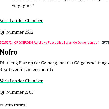
vergi ginn?
Verlaf an der Chamber
QP Nummer 2632
20250724 QP GOERGEN Astelle vu Fussballspiller an de Gemengen.pdf
Herun
Nofro
Dierf eng Plaz op der Gemeng mat der Géigeleeschtung v
Sportsveräin ënnerschreift?
Verlaf an der Chamber
QP Nummer 2765
RELATED TOPICS: