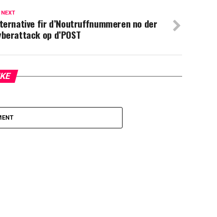
 NEXT
ternative fir d’Noutruffnummeren no der
yberattack op d’POST
IKE
MENT