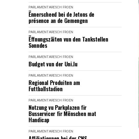
PARLAMENTARESCH FROEN
Ënnerscheed bei de Jetons de
présence an de Gemengen
PARLAMENTARESCH FROEN
Ëffnungszäiten vun den Tankstellen
Sonndes
PARLAMENTARESCH FROEN
Budget vun der Uni.lu
PARLAMENTARESCH FROEN
Regional Produiten am
Futtballstadion
PARLAMENTARESCH FROEN
Notzung vu Parkplazen fir
Busservicer fir Mënschen mat
Handicap
PARLAMENTARESCH FROEN
Affiliatiounen bei der CNS