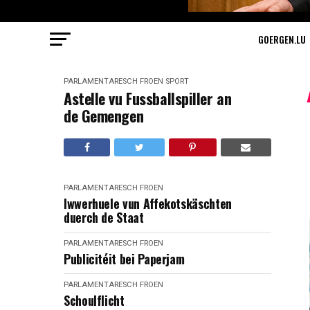
GOERGEN.LU
PARLAMENTARESCH FROEN
SPORT
Astelle vu Fussballspiller an
de Gemengen
PARLAMENTARESCH FROEN
Iwwerhuele vun Affekotskäschten
duerch de Staat
PARLAMENTARESCH FROEN
Publicitéit bei Paperjam
PARLAMENTARESCH FROEN
Schoulflicht