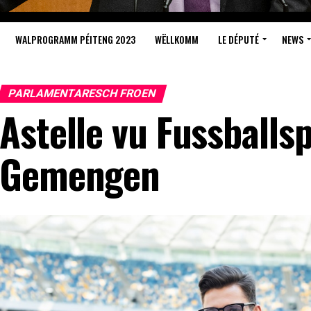
WALPROGRAMM PÉITENG 2023
WËLLKOMM
LE DÉPUTÉ
NEWS
PARLAMENTARESCH FROEN
Astelle vu Fussballsp
Gemengen