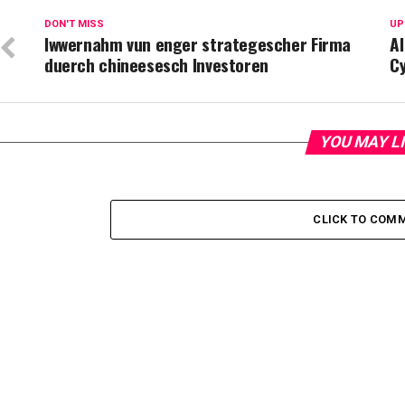
DON'T MISS
UP
Iwwernahm vun enger strategescher Firma
Al
duerch chineesesch Investoren
C
YOU MAY L
CLICK TO COM