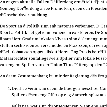
An engem aktuelle Fall zu Déiﬀerdeng ermëttelt d’Justi
Gemeng Déiﬀerdeng an ee Promoteur, deen och President 
d’Onscholdsvermuddung.
De Sport an d’Politik sinn enk matenee verbonnen. D’Ge
Sport a Politik net getrennt vuneneen existéieren. De Spo
finanzéiert. Grad um lokalen Niveau sinn d’Gemeng imme
stellen sech Froen zu verschiddenen Praxissen, déi een 
d’Leit dobaussen oppen diskutéieren. Eng Praxis betrëff
Mataarbechter zoufällegerweis Spiller vum lokale Fussba
vun engem Spiller vun der Union Titus Péiteng op den F
An deem Zesummenhang hu mir der Regierung dës Fro ge
Dierf ee Veräin, an deem de Buergermeeschter C
Spiller, dësem eng Offer op eng Aarbechtsplaz an
Falls nee, wat sinn d’Konsequenzen, wann eng Aarb