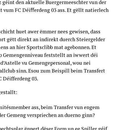
z géint den aktuelle Buergermeeschter vun der
vum FC Déiﬀerdeng 03 ass. Et gëllt natierlech
schicht huet awer ëmmer nees gewisen, dass
rt gëtt direkt an indirekt duerch Steiergelder
ns an hier Sportsclibb mat agebonnen. Et
op Gemengenniveau feststellt an iwwert déi
t d’Astelle vu Gemengepersonal, wou nei
llclub sinn. Esou zum Beispill beim Transfert
C Déifferdeng 03.
stallt:
omitésmember ass, beim Transfer vun engem
 der Gemeng verspriechen an duerno ginn?
echtsplaz ënnert dëser Form un ee Spiller géif