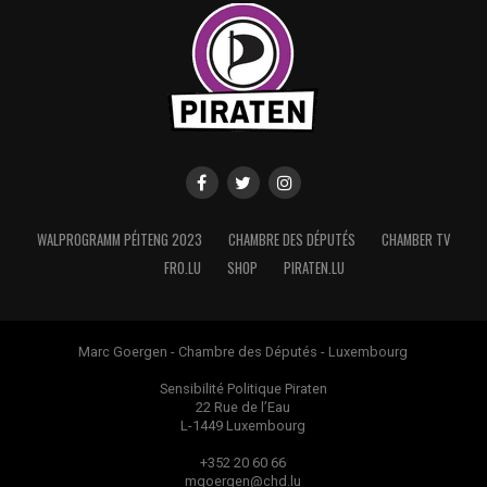
WALPROGRAMM PÉITENG 2023
CHAMBRE DES DÉPUTÉS
CHAMBER TV
FRO.LU
SHOP
PIRATEN.LU
Marc Goergen - Chambre des Députés - Luxembourg
Sensibilité Politique Piraten
22 Rue de l’Eau
L-1449 Luxembourg
+352 20 60 66
mgoergen@chd.lu