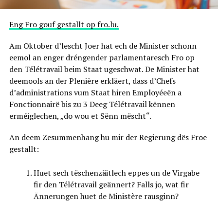
Eng Fro gouf gestallt op fro.lu.
Am Oktober d’lescht Joer hat ech de Minister schonn
eemol an enger dréngender parlamentaresch Fro op
den Télétravail beim Staat ugeschwat. De Minister hat
deemools an der Plenière erkläert, dass d’Chefs
d’administrations vum Staat hiren Employéeën a
Fonctionnairë bis zu 3 Deeg Télétravail kënnen
erméiglechen, „do wou et Sënn mëscht“.
An deem Zesummenhang hu mir der Regierung dës Froe
gestallt:
Huet sech tëschenzäitlech eppes un de Virgabe
fir den Télétravail geännert? Falls jo, wat fir
Ännerungen huet de Ministère rausginn?