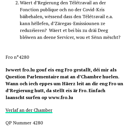
Wäert d’Regierung den Télétravail an der
Fonction publique och no der Covid-Kris
bäibehalen, wëssend dass den Télétravail e.a.
kann hëllefen, d’Zäregas-Emissiounen ze
reduzéieren? Wäert et bei bis zu dräi Deeg
bléiwen an deene Servicer, wou et Sënn mëscht?
Fro n°4280
Iwwert fro.lu gouf eis eng Fro gestallt, déi mir als
Question Parlementaire mat an d’Chambre huelen.
Wann och iech eppes um Häerz leit an dir eng Fro un
d’Regierung hutt, da stellt eis är Fro. Einfach
laanscht surfen op www.fro.lu
Verlaf an der Chamber
QP Nummer 4280