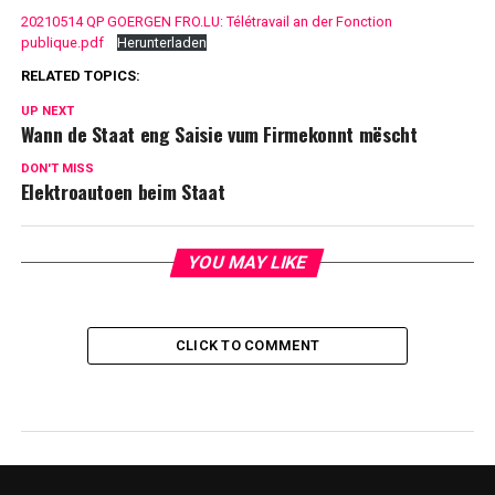
20210514 QP GOERGEN FRO.LU: Télétravail an der Fonction
publique.pdf
Herunterladen
RELATED TOPICS:
UP NEXT
Wann de Staat eng Saisie vum Firmekonnt mëscht
DON'T MISS
Elektroautoen beim Staat
YOU MAY LIKE
CLICK TO COMMENT