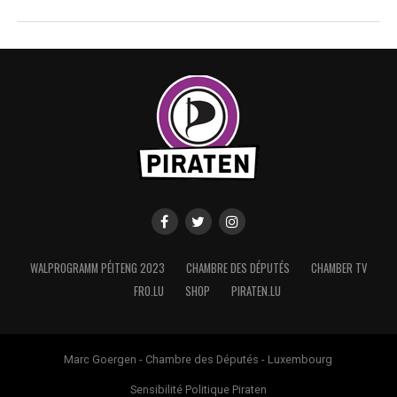
WALPROGRAMM PÉITENG 2023
CHAMBRE DES DÉPUTÉS
CHAMBER TV
FRO.LU
SHOP
PIRATEN.LU
Marc Goergen - Chambre des Députés - Luxembourg
Sensibilité Politique Piraten