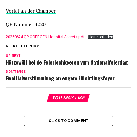
Verlaf an der Chamber
QP Nummer 4220
20260624 QP GOERGEN Hospital Secrets.pdf
Herunterladen
RELATED TOPICS:
UP NEXT
Hëtzewëll bei de Feierlechkeeten vum Nationalfeierdag
DON'T MISS
Genitialverstümmlung an engem Flüchtlingsfoyer
YOU MAY LIKE
CLICK TO COMMENT