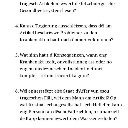
tragesch Artikelen iwwert de lëtzebuergesche
Gesondheetssystem liesen?
Kann d’Regierung ausschléissen, dass déi am
Artikel beschriwwe Problemer zu den
Krankenakten haut nach ëmmer virkommen?
Wat sinn haut d’Konsequenzen, wann eng
Krankenakt feelt, onvollstänneg ass oder no
engem medezineschen Incident net méi
komplett rekonstruéiert ka ginn?
Wéi ënnerstëtzt eise Staat d’Affer vun esou
trageschen Fäll, wéi dem Mann am Artikel? Op
wat fir staatlech a gesellschaftlech Hëllefen kann
eng Persoun an dësem Fall ziehlen, fir finanziell
de Kapp kënnen iwwert dem Waasser ze halen?