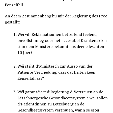
Eenzelfäll.
An deem Zesummenhang hu mir der Regierung dës Froe
gestallt:
Wéi vill Reklamatiounen betreffend feelend,
onvollstänneg oder net accessibel Krankenakten
sinn dem Ministère bekannt aus deene leschten
10 Joer?
Wéi steht d’Ministesch zur Ausso vun der
Patiente Vertriedung, dass dat heiten keen
Eenzelfall ass?
Wéi garantéiert d’Regierung d’Vertrauen an de
Lëtzebuergesche Gesondheetssystem a wéi sollen
d’Patient:innen zu Lëtzebuerg an de
Gesondheetssystem vertrauen, wann se esou