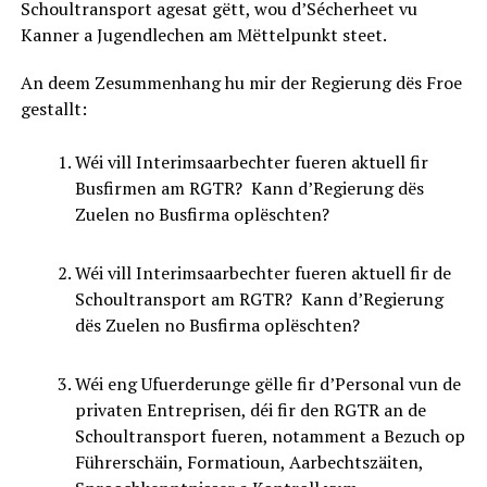
Schoultransport agesat gëtt, wou d’Sécherheet vu
Kanner a Jugendlechen am Mëttelpunkt steet.
An deem Zesummenhang hu mir der Regierung dës Froe
gestallt:
Wéi vill Interimsaarbechter fueren aktuell fir
Busfirmen am RGTR? Kann d’Regierung dës
Zuelen no Busfirma oplëschten?
Wéi vill Interimsaarbechter fueren aktuell fir de
Schoultransport am RGTR? Kann d’Regierung
dës Zuelen no Busfirma oplëschten?
Wéi eng Ufuerderunge gëlle fir d’Personal vun de
privaten Entreprisen, déi fir den RGTR an de
Schoultransport fueren, notamment a Bezuch op
Führerschäin, Formatioun, Aarbechtszäiten,