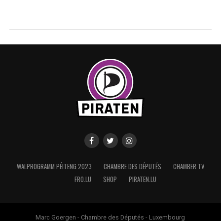
WALPROGRAMM PÉITENG 2023
CHAMBRE DES DÉPUTÉS
CHAMBER TV
FRO.LU
SHOP
PIRATEN.LU
Marc Goergen - Chambre des Députés - Luxembourg