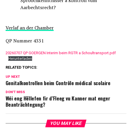
Sproochkenntnisser a Kontroll vum
Aarbechtsrecht?
Verlaf an der Chamber
QP Nummer 4331
20260707 QP GOERGEN Interim beim RGTR a Schoultransport.pdf
Herunterladen
RELATED TOPICS:
UP NEXT
Genitalkontrollen beim Contrôle médical scolaire
DON'T MISS
Wéi eng Hëllefen fir d’Fleeg vu Kanner mat enger
Beanträchtegung?
YOU MAY LIKE