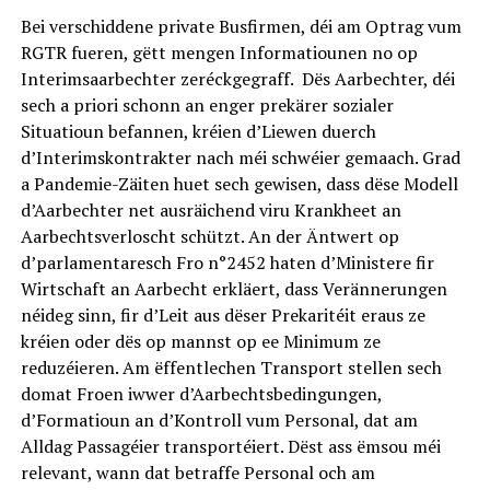
Bei verschiddene private Busfirmen, déi am Optrag vum
RGTR fueren, gëtt mengen Informatiounen no op
Interimsaarbechter zeréckgegraff. Dës Aarbechter, déi
sech a priori schonn an enger prekärer sozialer
Situatioun befannen, kréien d’Liewen duerch
d’Interimskontrakter nach méi schwéier gemaach. Grad
a Pandemie-Zäiten huet sech gewisen, dass dëse Modell
d’Aarbechter net ausräichend viru Krankheet an
Aarbechtsverloscht schützt. An der Äntwert op
d’parlamentaresch Fro n°2452 haten d’Ministere fir
Wirtschaft an Aarbecht erkläert, dass Verännerungen
néideg sinn, fir d’Leit aus dëser Prekaritéit eraus ze
kréien oder dës op mannst op ee Minimum ze
reduzéieren. Am ëffentlechen Transport stellen sech
domat Froen iwwer d’Aarbechtsbedingungen,
d’Formatioun an d’Kontroll vum Personal, dat am
Alldag Passagéier transportéiert. Dëst ass ëmsou méi
relevant, wann dat betraffe Personal och am