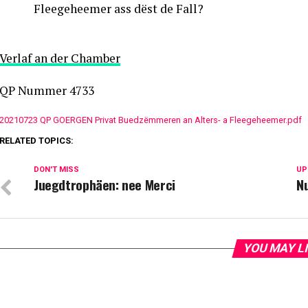
Fleegeheemer ass dëst de Fall?
Verlaf an der Chamber
QP Nummer 4733
20210723 QP GOERGEN Privat Buedzëmmeren an Alters- a Fleegeheemer.pdf
RELATED TOPICS:
DON'T MISS
UP
Juegdtrophäen: nee Merci
N
YOU MAY L