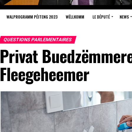
WALPROGRAMM PÉITENG 2023
WËLLKOMM
LE DÉPUTÉ
NEWS
QUESTIONS PARLEMENTAIRES
Privat Buedzëmmeren
Fleegeheemer