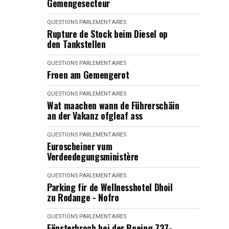
Gemengesecteur
QUESTIONS PARLEMENTAIRES
Rupture de Stock beim Diesel op
den Tankstellen
QUESTIONS PARLEMENTAIRES
Froen am Gemengerot
QUESTIONS PARLEMENTAIRES
Wat maachen wann de Führerschäin
an der Vakanz ofgleaf ass
QUESTIONS PARLEMENTAIRES
Euroscheiner vum
Verdeedegungsministère
QUESTIONS PARLEMENTAIRES
Parking fir de Wellnesshotel Dhoil
zu Rodange - Nofro
QUESTIONS PARLEMENTAIRES
Fënsterbroch bei der Boeing 737-