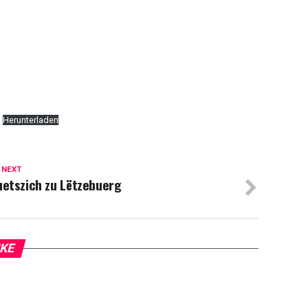
Herunterladen
 NEXT
uetszich zu Lëtzebuerg
IKE