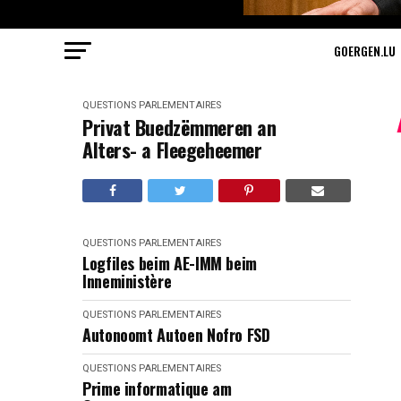
GOERGEN.LU
QUESTIONS PARLEMENTAIRES
Privat Buedzëmmeren an
Alters- a Fleegeheemer
QUESTIONS PARLEMENTAIRES
Logfiles beim AE-IMM beim
Inneministère
QUESTIONS PARLEMENTAIRES
Autonoomt Autoen Nofro FSD
QUESTIONS PARLEMENTAIRES
Prime informatique am