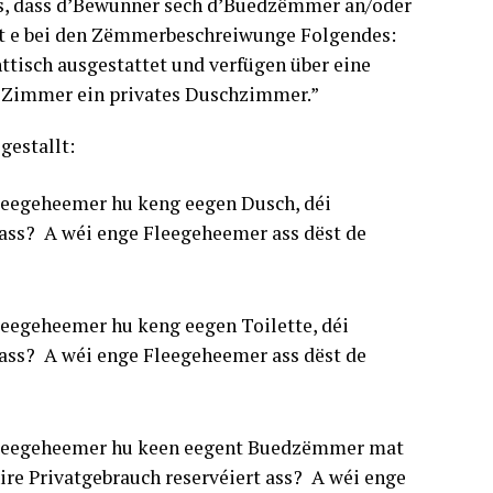
us, dass d’Bewunner sech d’Buedzëmmer an/oder
iest e bei den Zëmmerbeschreiwunge Folgendes:
tisch ausgestattet und verfügen über eine
e Zimmer ein privates Duschzimmer.”
estallt:
Fleegeheemer hu keng eegen Dusch, déi
t ass? A wéi enge Fleegeheemer ass dëst de
leegeheemer hu keng eegen Toilette, déi
t ass? A wéi enge Fleegeheemer ass dëst de
 Fleegeheemer hu keen eegent Buedzëmmer mat
 hire Privatgebrauch reservéiert ass? A wéi enge