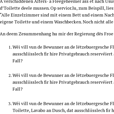
A verschiddenen Alters- a Fleegeheemer ass et nach Us
d’Toilette deele mussen. Op servior.lu, zum Beispill, l
“Alle Einzelzimmer sind mit einem Bett und einem Nacht
eigene Toilette und einem Waschbecken. Noch nicht all
An deem Zesummenhang hu mir der Regierung dës Froe g
Wéi vill vun de Bewunner an de lëtzebuergesche 
ausschliisslech fir hire Privatgebrauch reservéier
Fall?
Wéi vill vun de Bewunner an de lëtzebuergesche F
ausschliisslech fir hire Privatgebrauch reservéier
Fall?
Wéi vill vun de Bewunner an de lëtzebuergesche
Toilette, Lavabo an Dusch, dat ausschliisslech fir