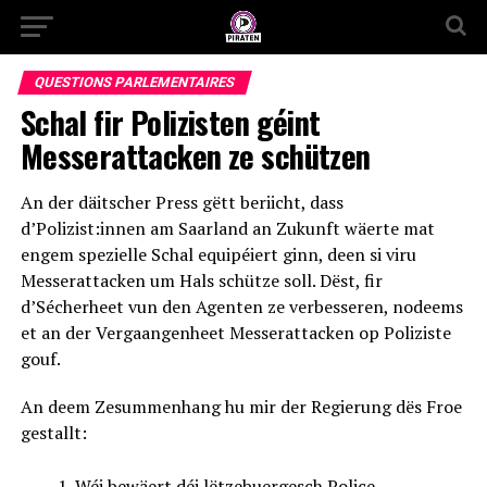
QUESTIONS PARLEMENTAIRES
Schal fir Polizisten géint
Messerattacken ze schützen
An der däitscher Press gëtt beriicht, dass
d’Polizist:innen am Saarland an Zukunft wäerte mat
engem spezielle Schal equipéiert ginn, deen si viru
Messerattacken um Hals schütze soll. Dëst, fir
d’Sécherheet vun den Agenten ze verbesseren, nodeems
et an der Vergaangenheet Messerattacken op Poliziste
gouf.
An deem Zesummenhang hu mir der Regierung dës Froe
gestallt:
Wéi bewäert déi lëtzebuergesch Police