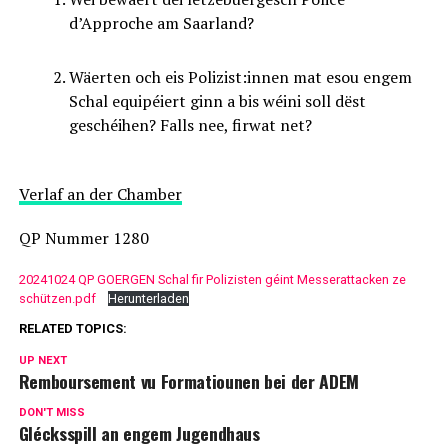
d’Approche am Saarland?
Wäerten och eis Polizist:innen mat esou engem
Schal equipéiert ginn a bis wéini soll dëst
geschéihen? Falls nee, firwat net?
Verlaf an der Chamber
QP Nummer 1280
20241024 QP GOERGEN Schal fir Polizisten géint Messerattacken ze
schützen.pdf
Herunterladen
RELATED TOPICS:
UP NEXT
Remboursement vu Formatiounen bei der ADEM
DON'T MISS
Glécksspill an engem Jugendhaus