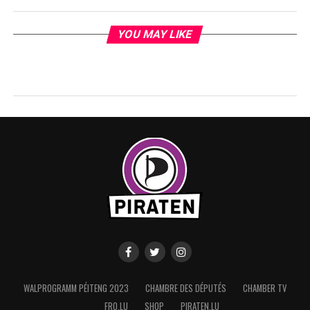
YOU MAY LIKE
WALPROGRAMM PÉITENG 2023
CHAMBRE DES DÉPUTÉS
CHAMBER TV
FRO.LU
SHOP
PIRATEN.LU