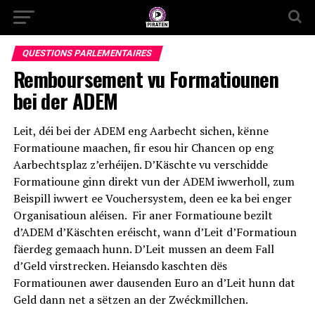
QUESTIONS PARLEMENTAIRES
Remboursement vu Formatiounen
bei der ADEM
Leit, déi bei der ADEM eng Aarbecht sichen, kënne
Formatioune maachen, fir esou hir Chancen op eng
Aarbechtsplaz z’erhéijen. D’Käschte vu verschidde
Formatioune ginn direkt vun der ADEM iwwerholl, zum
Beispill iwwert ee Vouchersystem, deen ee ka bei enger
Organisatioun aléisen. Fir aner Formatioune bezilt
d’ADEM d’Käschten eréischt, wann d’Leit d’Formatioun
fäerdeg gemaach hunn. D’Leit mussen an deem Fall
d’Geld virstrecken. Heiansdo kaschten dës
Formatiounen awer dausenden Euro an d’Leit hunn dat
Geld dann net a sëtzen an der Zwéckmillchen.