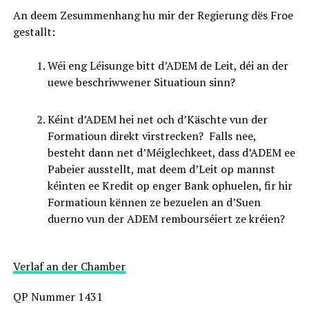
An deem Zesummenhang hu mir der Regierung dës Froe
gestallt:
Wéi eng Léisunge bitt d’ADEM de Leit, déi an der
uewe beschriwwener Situatioun sinn?
Kéint d’ADEM hei net och d’Käschte vun der
Formatioun direkt virstrecken? Falls nee,
besteht dann net d’Méiglechkeet, dass d’ADEM ee
Pabeier ausstellt, mat deem d’Leit op mannst
kéinten ee Kredit op enger Bank ophuelen, fir hir
Formatioun kënnen ze bezuelen an d’Suen
duerno vun der ADEM rembourséiert ze kréien?
Verlaf an der Chamber
QP Nummer 1431