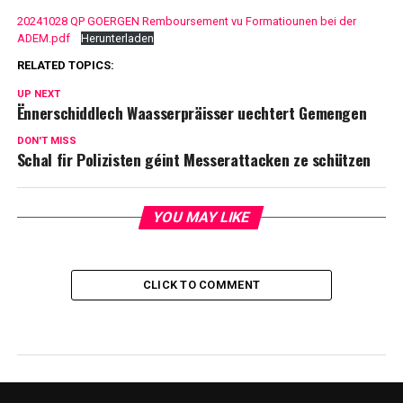
20241028 QP GOERGEN Remboursement vu Formatiounen bei der
ADEM.pdf
Herunterladen
RELATED TOPICS:
UP NEXT
Ënnerschiddlech Waasserpräisser uechtert Gemengen
DON'T MISS
Schal fir Polizisten géint Messerattacken ze schützen
YOU MAY LIKE
CLICK TO COMMENT