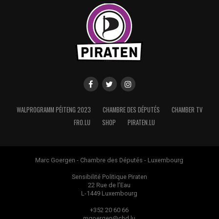
WALPROGRAMM PÉITENG 2023
CHAMBRE DES DÉPUTÉS
CHAMBER TV
FRO.LU
SHOP
PIRATEN.LU
Marc Goergen - Chambre des Députés - Luxembourg
Sensibilité Politique Piraten
22 Rue de l’Eau
L-1449 Luxembourg
+352 20 60 66
mgoergen@chd.lu