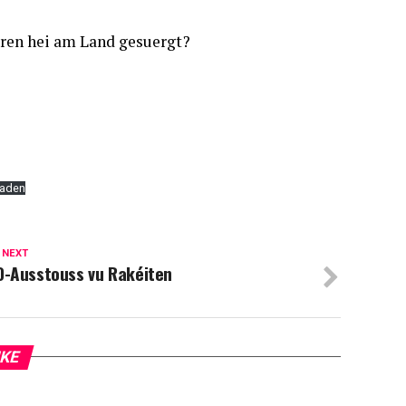
eren hei am Land gesuergt?
laden
 NEXT
O-Ausstouss vu Rakéiten
IKE