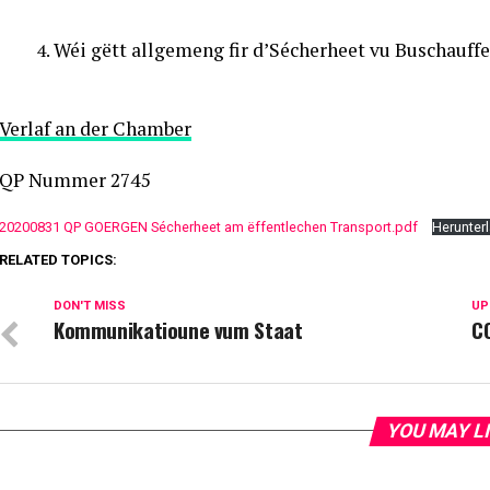
Wéi gëtt allgemeng fir d’Sécherheet vu Buschauff
Verlaf an der Chamber
QP Nummer 2745
20200831 QP GOERGEN Sécherheet am ëffentlechen Transport.pdf
Herunter
RELATED TOPICS:
DON'T MISS
UP
Kommunikatioune vum Staat
C
YOU MAY L