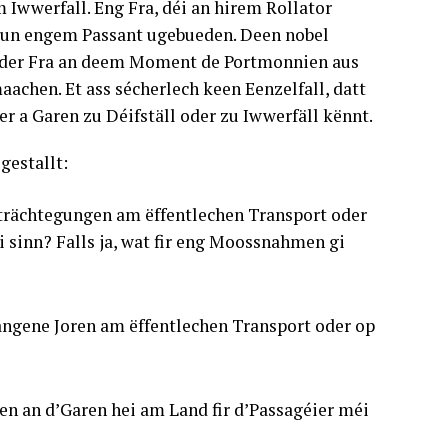
Iwwerfall. Eng Fra, déi an hirem Rollator
 vun engem Passant ugebueden. Deen nobel
ir der Fra an deem Moment de Portmonnien aus
achen. Et ass sécherlech keen Eenzelfall, datt
r a Garen zu Déifställ oder zu Iwwerfäll kënnt.
estallt:
trächtegungen am ëffentlechen Transport oder
i sinn? Falls ja, wat fir eng Moossnahmen gi
aangene Joren am ëffentlechen Transport oder op
len an d’Garen hei am Land fir d’Passagéier méi