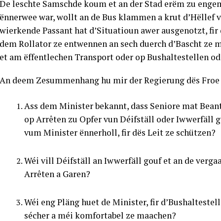
De leschte Samschde koum et an der Stad erëm zu engem 
ënnerwee war, wollt an de Bus klammen a krut d’Hëllef
wierkende Passant hat d’Situatioun awer ausgenotzt, f
dem Rollator ze entwennen an sech duerch d’Bascht ze ma
et am ëffentlechen Transport oder op Bushaltestellen ode
An deem Zesummenhang hu mir der Regierung dës Froe g
Ass dem Minister bekannt, dass Seniore mat Bean
op Arrêten zu Opfer vun Déifställ oder Iwwerfäll g
vum Minister ënnerholl, fir dës Leit ze schützen?
Wéi vill Déifställ an Iwwerfäll gouf et an de verg
Arrêten a Garen?
Wéi eng Pläng huet de Minister, fir d’Bushaltestel
sécher a méi komfortabel ze maachen?