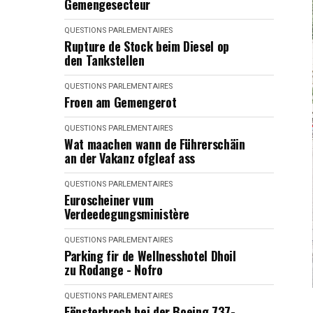
Gemengesecteur
QUESTIONS PARLEMENTAIRES
Rupture de Stock beim Diesel op
den Tankstellen
QUESTIONS PARLEMENTAIRES
Froen am Gemengerot
QUESTIONS PARLEMENTAIRES
Wat maachen wann de Führerschäin
an der Vakanz ofgleaf ass
QUESTIONS PARLEMENTAIRES
Euroscheiner vum
Verdeedegungsministère
QUESTIONS PARLEMENTAIRES
Parking fir de Wellnesshotel Dhoil
zu Rodange - Nofro
QUESTIONS PARLEMENTAIRES
Fënsterbroch bei der Boeing 737-