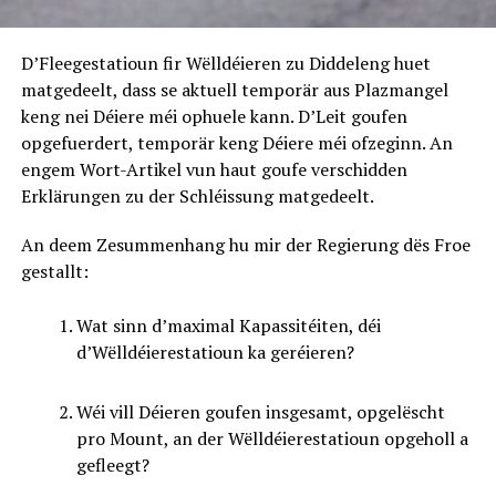
D’Fleegestatioun fir Wëlldéieren zu Diddeleng huet
matgedeelt, dass se aktuell temporär aus Plazmangel
keng nei Déiere méi ophuele kann. D’Leit goufen
opgefuerdert, temporär keng Déiere méi ofzeginn. An
engem Wort-Artikel vun haut goufe verschidden
Erklärungen zu der Schléissung matgedeelt.
An deem Zesummenhang hu mir der Regierung dës Froe
gestallt:
Wat sinn d’maximal Kapassitéiten, déi
d’Wëlldéierestatioun ka geréieren?
Wéi vill Déieren goufen insgesamt, opgelëscht
pro Mount, an der Wëlldéierestatioun opgeholl a
gefleegt?