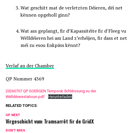
Wat geschitt mat de verletzten Déieren, déi net
kënnen opgeholl ginn?
Wat ass geplangt, fir d’Kapassitéite fir d’Fleeg vu
Wëlldéieren hei am Land z’erhéijen, fir dass et net
méi zu esou Enkpäss kënnt?
Verlaf an der Chamber
QP Nummer 4369
20260707 QP GOERGEN Temporär Schléissung vu der
Wëlldéierestatioun.pdf
Herunterladen
RELATED TOPICS:
UP NEXT
Virgeschicht vum Tramsarrêt fir de GridX
DON'T MISS