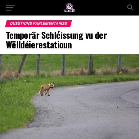
QUESTIONS PARLEMENTAIRES
Temporär Schléissung vu der
Wëlldéierestatioun