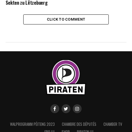
Sekten zu Lëtzebuerg
CLICK TO COMMENT
WALPROGRAMM PÉITENG 2023
CHAMBRE DES DÉPUTÉS
CHAMBER TV
FRO.LU
SHOP
PIRATEN.LU