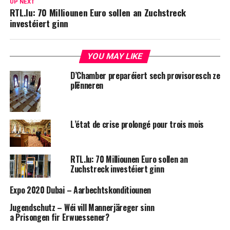
UP NEXT
RTL.lu: 70 Milliounen Euro sollen an Zuchstreck
investéiert ginn
YOU MAY LIKE
D’Chamber preparéiert sech provisoresch ze
plënneren
L’état de crise prolongé pour trois mois
RTL.lu: 70 Milliounen Euro sollen an
Zuchstreck investéiert ginn
Expo 2020 Dubai – Aarbechtskonditiounen
Jugendschutz – Wéi vill Mannerjäreger sinn
a Prisongen fir Erwuessener?