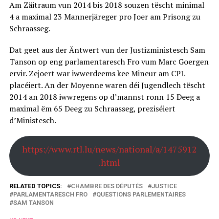
Am Zäitraum vun 2014 bis 2018 souzen tëscht minimal
4 a maximal 23 Mannerjäreger pro Joer am Prisong zu
Schraasseg.
Dat geet aus der Äntwert vun der Justizministesch Sam
Tanson op eng parlamentaresch Fro vum Marc Goergen
ervir. Zejoert war iwwerdeems kee Mineur am CPL
placéiert. An der Moyenne waren déi Jugendlech tëscht
2014 an 2018 iwwregens op d’mannst ronn 15 Deeg a
maximal ëm 65 Deeg zu Schraasseg, preziséiert
d’Ministesch.
https://www.rtl.lu/news/national/a/1475912
.html
RELATED TOPICS:
CHAMBRE DES DÉPUTÉS
JUSTICE
PARLAMENTARESCH FRO
QUESTIONS PARLEMENTAIRES
SAM TANSON