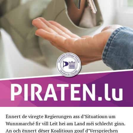
Ënnert de viregte Regierungen ass d’Situatioun um
Wunnmarché fir vill Leit hei am Land méi schlecht ginn.
An och ënnert dëser Koalitioun gouf d’Verspriechen