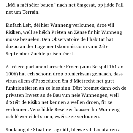
„Méi a méi séier bauen“ nach net ëmgesat, op jidde Fall
net um Terrain.
Einfach Leit, déi hier Wunneng verlounen, droe vill
Risiken, well se héich Prêten an Zënse fir hir Wunneng
musse bezuelen. Den Observatoire de l’habitat hat
dozou an der Logementskommissioun vum 25te
September Zuehle präsentéiert.
A fréiere parlamentaresche Froen (zum Beispill 161 an
1006) hat ech schonn drop opmierksam gemaach, dass
virun allem d’Prozeduren ëm d’Mietrecht net gutt
funktionéieren an ze lues sinn. Dëst bremst dann och de
privaten Invest an de Bau vun neie Wunnengen, well
d’Stéit de Risiko net kënnen a wëllen droen, fir ze
verlounen. Verschidde Besëtzer loossen hir Wunneng
och léiwer eidel stoen, ewéi se ze verlounen.
Soulaang de Staat net agräift, bleiwe vill Locatairen a