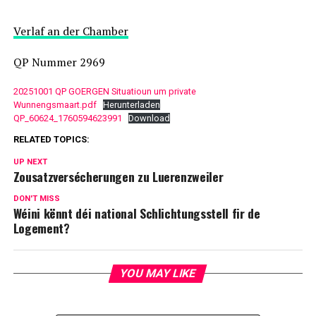
Verlaf an der Chamber
QP Nummer 2969
20251001 QP GOERGEN Situatioun um private
Wunnengsmaart.pdf
Herunterladen
QP_60624_1760594623991
Download
RELATED TOPICS:
UP NEXT
Zousatzversécherungen zu Luerenzweiler
DON'T MISS
Wéini kënnt déi national Schlichtungsstell fir de
Logement?
YOU MAY LIKE