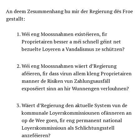
An deem Zesummenhang hu mir der Regierung dës Froe
gestallt:
Wéi eng Moossnahmen existéieren, fir
Proprietairen besser a méi schnell géint net
bezuelte Loyeren a Vandalismus ze schützen?
Wéi eng Moossnahmen wäert d’Regierung
aféieren, fir dass virun allem kleng Proprietairen
manner de Risiken vun Zahlungsausfäll
exposéiert sinn an hir Wunnengen verlouhnen?
Wäert d’Regierung den aktuelle System vun de
kommunale Loyerskommissiounen ofänneren an
op de Wee goen, fir eng permanent national
Loyerskommissioun als Schlichtungsstell
anzeféieren?