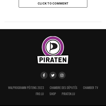
CLICK TO COMMENT
WALPROGRAMM PÉITENG 2023
CHAMBRE DES DÉPUTÉS
CHAMBER TV
FRO.LU
SHOP
PIRATEN.LU