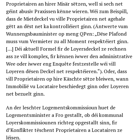
Proprietairen an hirer Misär sëtzen, well si sech net
géint abusiv Praxissen kënne wieren. Wéi zum Beispill,
dass de Mietdeckel vu ville Proprietairen net agehale
gëtt an dëst net ka kontrolléiert ginn. (Äntwerte vum
Wunnengsbauminister op meng QPen: „Dëse Plafond
muss vum Vermieter zu all Moment respektéiert ginn.
[…] Déi aktuell Formel fir de Loyersdeckel ze rechnen
ass ze vill komplex, fir kënnen iwwer den administrative
Wee oder iwwer eng Enquête festzestelle wéi vill
Loyeren dësen Deckel net respektéieren.“). Oder, dass
vill Proprietairen op hire Käschte sëtze bleiwen, wann
Immobilië vu Locataire beschiedegt ginn oder Loyeren
net bezuelt ginn.
An der leschter Logementskommissioun huet de
Logementsminister a Fro gestallt, ob déi kommunal
Loyerskommissiounen richteg opgestallt sinn, fir
d’Konflikter tëschent Proprietairen a Locatairen ze
léisen.