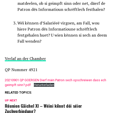
matdeelen, ob si geimpft sinn oder net, däerf de
Patron dës Informatioun schrëftlech festhalen?
Wéi kënnen d’Salariéeë virgoen, am Fall, wou
hiere Patron dës Informatioune schrëftlech
festgehalen huet? U wien kënnen si sech an deem
Fall wenden?
Verlaf an der Chamber
QP Nummer 4921
20210901 QP GOERGEN Dierf mäin Patron sech opschreiwen dass ech
geimpft sinn?.pdf
Herunterladen
RELATED TOPICS:
UP NEXT
Réunion Gäichel XI – Wéini kënnt déi séier
Zuchverbindung?