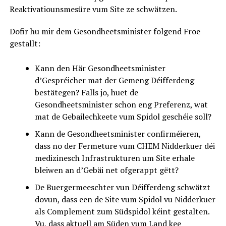
Reaktivatiounsmesüre vum Site ze schwätzen.
Dofir hu mir dem Gesondheetsminister folgend Froe
gestallt:
Kann den Här Gesondheetsminister
d’Gespréicher mat der Gemeng Déifferdeng
bestätegen? Falls jo, huet de
Gesondheetsminister schon eng Preferenz, wat
mat de Gebailechkeete vum Spidol geschéie soll?
Kann de Gesondheetsminister confirméieren,
dass no der Fermeture vum CHEM Nidderkuer déi
medizinesch Infrastrukturen um Site erhale
bleiwen an d’Gebäi net ofgerappt gëtt?
De Buergermeeschter vun Déifferdeng schwätzt
dovun, dass een de Site vum Spidol vu Nidderkuer
als Complement zum Südspidol kéint gestalten.
Vu, dass aktuell am Süden vum Land kee