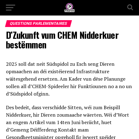
QUESTIONS PARLEMENTAIRES
D’Zukunft vum CHEM Nidderkuer
bestëmmen
2025 soll dat neit Südspidol zu Esch seng Dieren
opmaachen an déi existéierend Infrastrukture
wäitesgehend ersetzen. Am Kader vun dëse Planunge
sollen all d’CHEM-Spideeler hir Funktiounen no a no un
d’Südspidol ofginn.
Des bedeit, dass verschidde Sitten, wéi zum Beispill
Nidderkuer, hir Dieren zoumaache wäerten. Wéi d’Wort
an engem Artikel vum 14ten Juni beriicht, huet
d’Gemeng Déifferdeng Kontakt mam
Gesondheetsminister opgeholl fir iwwert spéider