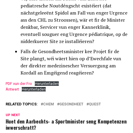
pediatresche Noutdéngscht existéiert (dat
nächstgeleeënt Spidol am Fall vun enger Urgence
ass den CHL zu Stroossen), wär et fir de Minister
denkbar, Servicer vun enger Kannerklinik,
eventuell souguer eng Urgence pédiatrique, op de
nidderkuerer Site ze installéieren?
Falls de Gesondheetsminister kee Projet fir de
Site plangt, wéi wäert hien op d’Ewechfale vun
der direkter medezinescher Versuergung am
Kordall an Ëmgéigend reagéieren?
PDF vun der Fro
Herunterladen
Äntwert
Herunterladen
RELATED TOPICS:
CHEM
GESONDHEET
QUEST
UP NEXT
Huet den Aarbechts- a Sportminister seng Kompetenzen
iwwerschratt?