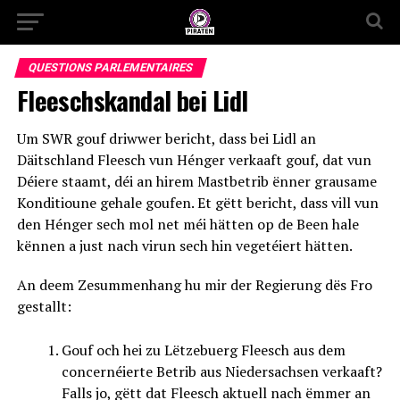
QUESTIONS PARLEMENTAIRES
Fleeschskandal bei Lidl
Um SWR gouf driwwer bericht, dass bei Lidl an
Däitschland Fleesch vun Hénger verkaaft gouf, dat vun
Déiere staamt, déi an hirem Mastbetrib ënner grausame
Konditioune gehale goufen. Et gëtt bericht, dass vill vun
den Hénger sech mol net méi hätten op de Been hale
kënnen a just nach virun sech hin vegetéiert hätten.
An deem Zesummenhang hu mir der Regierung dës Fro
gestallt:
Gouf och hei zu Lëtzebuerg Fleesch aus dem
concernéierte Betrib aus Niedersachsen verkaaft?
Falls jo, gëtt dat Fleesch aktuell nach ëmmer an