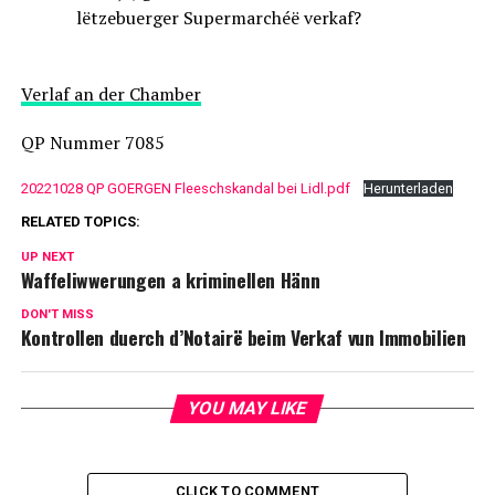
lëtzebuerger Supermarchéë verkaf?
Verlaf an der Chamber
QP Nummer 7085
20221028 QP GOERGEN Fleeschskandal bei Lidl.pdf
Herunterladen
RELATED TOPICS:
UP NEXT
Waffeliwwerungen a kriminellen Hänn
DON'T MISS
Kontrollen duerch d’Notairë beim Verkaf vun Immobilien
YOU MAY LIKE
CLICK TO COMMENT