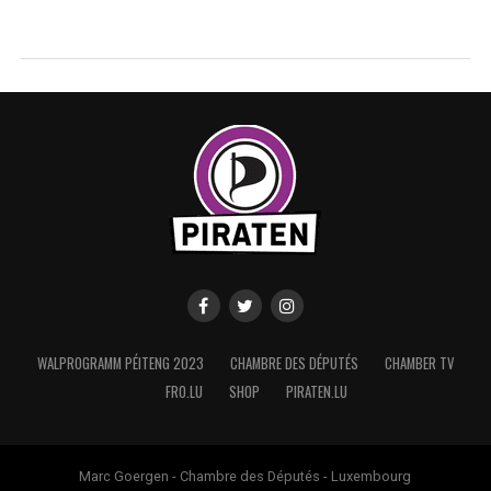
WALPROGRAMM PÉITENG 2023
CHAMBRE DES DÉPUTÉS
CHAMBER TV
FRO.LU
SHOP
PIRATEN.LU
Marc Goergen - Chambre des Députés - Luxembourg