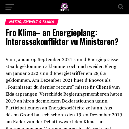
NATUR, ËMWELT & KLIMA
Fro Klima– an Energieplang:
Interessekonflikter vu Ministeren?
Vum Januar op September 2021 sinn d’Energiepräisser
staark geklommen a klammen och nach weider. Eleng
am Januar 2022 sinn d’Energietariffer ëm 28,6%
geklommen. Am Dezember 2021 huet d’Enovos als
„Fournisseur du dernier recours“ misste fir Clientë vun
Eida asprangen. Verschidde Regierungsmemberen haten
2019 an hiren deemolegen Deklaratiounen uginn,
Participatiounen an Energiesociétéite ze hunn. Aus
dësem Grond hat ech schonn den 19ten Dezember 2019
am Kader vun der Debatt iwwert den Klima- an
Energieplang eng Motioun agereecht, déi sech mat