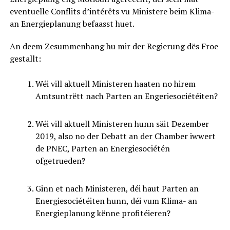
eventuelle Conflits d’intérêts vu Ministere beim Klima-
an Energieplanung befaasst huet.
An deem Zesummenhang hu mir der Regierung dës Froe
gestallt:
Wéi vill aktuell Ministeren haaten no hirem
Amtsuntrëtt nach Parten an Engeriesociétéiten?
Wéi vill aktuell Ministeren hunn säit Dezember
2019, also no der Debatt an der Chamber iwwert
de PNEC, Parten an Energiesociétén
ofgetrueden?
Ginn et nach Ministeren, déi haut Parten an
Energiesociétéiten hunn, déi vum Klima- an
Energieplanung kënne profitéieren?