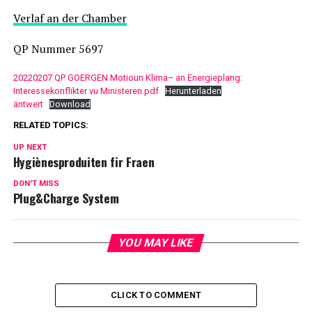
Verlaf an der Chamber
QP Nummer 5697
20220207 QP GOERGEN Motioun Klima– an Energieplang:
Interessekonflikter vu Ministeren.pdf
Herunterladen
äntwert
Download
RELATED TOPICS:
UP NEXT
Hygiènesproduiten fir Fraen
DON'T MISS
Plug&Charge System
YOU MAY LIKE
CLICK TO COMMENT