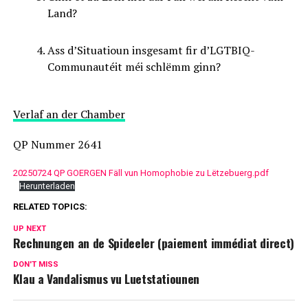
Land?
Ass d’Situatioun insgesamt fir d’LGTBIQ-
Communautéit méi schlëmm ginn?
Verlaf an der Chamber
QP Nummer 2641
20250724 QP GOERGEN Fäll vun Homophobie zu Lëtzebuerg.pdf
Herunterladen
RELATED TOPICS:
UP NEXT
Rechnungen an de Spideeler (paiement immédiat direct)
DON'T MISS
Klau a Vandalismus vu Luetstatiounen