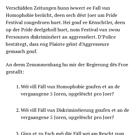
Verschidden Zeitungen hunn iwwert ee Fall vun
Homophobie beriicht, deen sech dëst Joer um Pride
Festival zougedroen huet. Hei gouf ee Kënschtler, deen
op der Pride deelgeholl huet, nom Festival vun zwou
Persounen diskriminéiert an aggresséiert. D’Police
bestätegt, dass eng Plainte géint d’Aggresseure
gemaach gouf.
An deem Zesummenhang hu mir der Regierung dës Froe
gestallt:
Wéi vill Fäll vun Homophobie goufen et an de
vergaangene 5 Joren, opgelëscht pro Joer?
Wéi vill Fäll vun Diskriminéierung goufen et an de
vergaangene 5 Joren, opgelëscht pro Joer?
Ginn et zu Esch méi där Fäll wei am Rescht vum