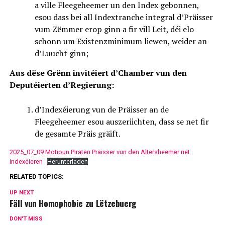
a ville Fleegeheemer un den Index gebonnen,
esou dass bei all Indextranche integral d’Präisser
vum Zëmmer erop ginn a fir vill Leit, déi elo
schonn um Existenzminimum liewen, weider an
d’Luucht ginn;
Aus dëse Grënn invitéiert d’Chamber vun den
Deputéierten d’Regierung:
d’Indexéierung vun de Präisser an de
Fleegeheemer esou auszeriichten, dass se net fir
de gesamte Präis gräift.
2025_07_09 Motioun Piraten Präisser vun den Altersheemer net
indexéieren
Herunterladen
RELATED TOPICS:
UP NEXT
Fäll vun Homophobie zu Lëtzebuerg
DON'T MISS