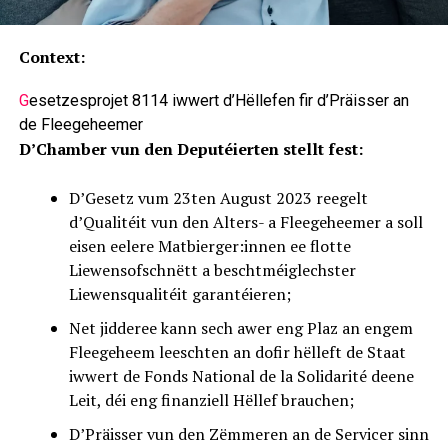
Context:
G
esetzesprojet 8114 iwwert d’Hëllefen fir d’Präisser an
de Fleegeheemer
D’Chamber vun den Deputéierten stellt fest:
D’Gesetz vum 23ten August 2023 reegelt
d’Qualitéit vun den Alters- a Fleegeheemer a soll
eisen eelere Matbierger:innen ee flotte
Liewensofschnëtt a beschtméiglechster
Liewensqualitéit garantéieren;
Net jidderee kann sech awer eng Plaz an engem
Fleegeheem leeschten an dofir hëlleft de Staat
iwwert de Fonds National de la Solidarité deene
Leit, déi eng finanziell Hëllef brauchen;
D’Präisser vun den Zëmmeren an de Servicer sinn