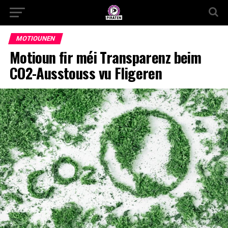
MOTIOUNEN
Motioun fir méi Transparenz beim
CO2-Ausstouss vu Fligeren