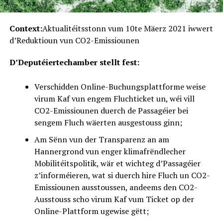
Context:
Aktualitéitsstonn vum 10te Mäerz 2021 iwwert
d’Reduktioun vun CO2-Emissiounen
D’Deputéiertechamber stellt fest:
Verschidden Online-Buchungsplattforme weise
virum Kaf vun engem Fluchticket un, wéi vill
CO2-Emissiounen duerch de Passagéier bei
sengem Fluch wäerten ausgestouss ginn;
Am Sënn vun der Transparenz an am
Hannergrond vun enger klimafrëndlecher
Mobilitéitspolitik, wär et wichteg d’Passagéier
z’informéieren, wat si duerch hire Fluch un CO2-
Emissiounen ausstoussen, andeems den CO2-
Ausstouss scho virum Kaf vum Ticket op der
Online-Plattform ugewise gëtt;