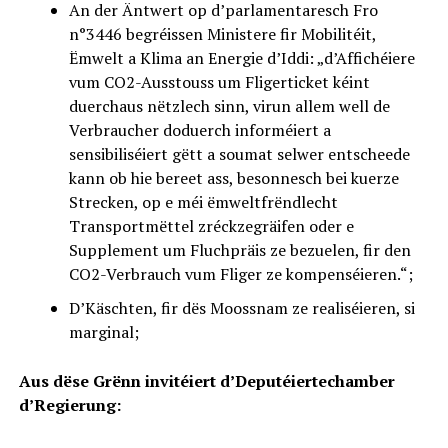
An der Äntwert op d’parlamentaresch Fro
n°3446 begréissen Ministere fir Mobilitéit,
Ëmwelt a Klima an Energie d’Iddi: „d’Affichéiere
vum CO2-Ausstouss um Fligerticket kéint
duerchaus nëtzlech sinn, virun allem well de
Verbraucher doduerch informéiert a
sensibiliséiert gëtt a soumat selwer entscheede
kann ob hie bereet ass, besonnesch bei kuerze
Strecken, op e méi ëmweltfrëndlecht
Transportmëttel zréckzegräifen oder e
Supplement um Fluchpräis ze bezuelen, fir den
CO2-Verbrauch vum Fliger ze kompenséieren.“;
D’Käschten, fir dës Moossnam ze realiséieren, si
marginal;
Aus dëse Grënn invitéiert d’Deputéiertechamber
d’Regierung: