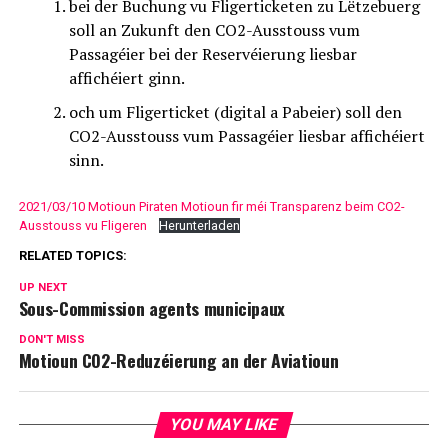
bei der Buchung vu Fligerticketen zu Lëtzebuerg
soll an Zukunft den CO2-Ausstouss vum
Passagéier bei der Reservéierung liesbar
affichéiert ginn.
och um Fligerticket (digital a Pabeier) soll den
CO2-Ausstouss vum Passagéier liesbar affichéiert
sinn.
2021/03/10 Motioun Piraten Motioun fir méi Transparenz beim CO2-
Ausstouss vu Fligeren
Herunterladen
RELATED TOPICS:
UP NEXT
Sous-Commission agents municipaux
DON'T MISS
Motioun CO2-Reduzéierung an der Aviatioun
YOU MAY LIKE