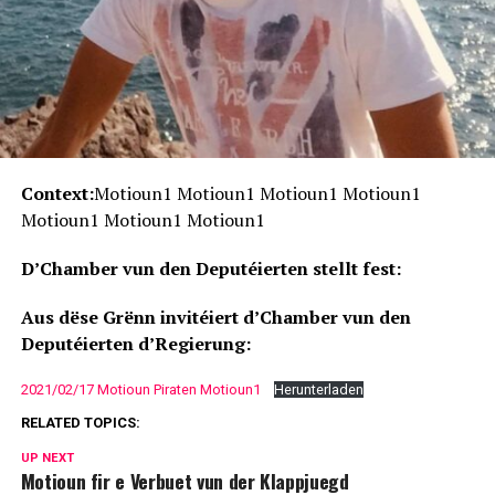
Context:
Motioun1 Motioun1 Motioun1 Motioun1
Motioun1 Motioun1 Motioun1
D’Chamber vun den Deputéierten stellt fest:
Aus dëse Grënn invitéiert d’Chamber vun den
Deputéierten d’Regierung:
2021/02/17 Motioun Piraten Motioun1
Herunterladen
RELATED TOPICS:
UP NEXT
Motioun fir e Verbuet vun der Klappjuegd