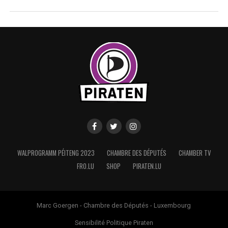
WALPROGRAMM PÉITENG 2023
CHAMBRE DES DÉPUTÉS
CHAMBER TV
FRO.LU
SHOP
PIRATEN.LU
Marc Goergen - Chambre des Députés - Luxembourg
Sensibilité Politique Piraten