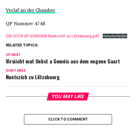
Verlaf an der Chamber
QP Nummer 4748
20210729 QP GOERGEN Nuetszich zu Lëtzebuerg.pdf
Herunterladen
RELATED TOPICS:
UP NEXT
Virsiicht mat Uebst a Geméis aus dem eegene Gaart
DON'T MISS
Nuetszich zu Lëtzebuerg
YOU MAY LIKE
CLICK TO COMMENT