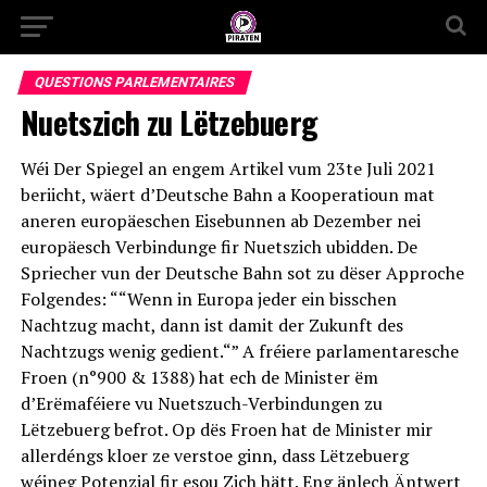
QUESTIONS PARLEMENTAIRES
Nuetszich zu Lëtzebuerg
Wéi Der Spiegel an engem Artikel vum 23te Juli 2021
beriicht, wäert d’Deutsche Bahn a Kooperatioun mat
aneren europäeschen Eisebunnen ab Dezember nei
europäesch Verbindunge fir Nuetszich ubidden. De
Spriecher vun der Deutsche Bahn sot zu dëser Approche
Folgendes: ““Wenn in Europa jeder ein bisschen
Nachtzug macht, dann ist damit der Zukunft des
Nachtzugs wenig gedient.“” A fréiere parlamentaresche
Froen (n°900 & 1388) hat ech de Minister ëm
d’Erëmaféiere vu Nuetszuch-Verbindungen zu
Lëtzebuerg befrot. Op dës Froen hat de Minister mir
allerdéngs kloer ze verstoe ginn, dass Lëtzebuerg
wéineg Potenzial fir esou Zich hätt. Eng änlech Äntwert