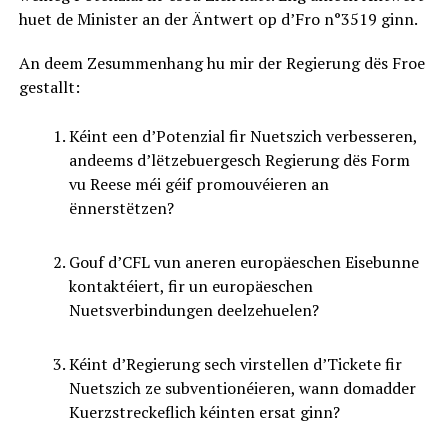
huet de Minister an der Äntwert op d’Fro n°3519 ginn.
An deem Zesummenhang hu mir der Regierung dës Froe
gestallt:
Kéint een d’Potenzial fir Nuetszich verbesseren,
andeems d’lëtzebuergesch Regierung dës Form
vu Reese méi géif promouvéieren an
ënnerstëtzen?
Gouf d’CFL vun aneren europäeschen Eisebunne
kontaktéiert, fir un europäeschen
Nuetsverbindungen deelzehuelen?
Kéint d’Regierung sech virstellen d’Tickete fir
Nuetszich ze subventionéieren, wann domadder
Kuerzstreckeflich kéinten ersat ginn?