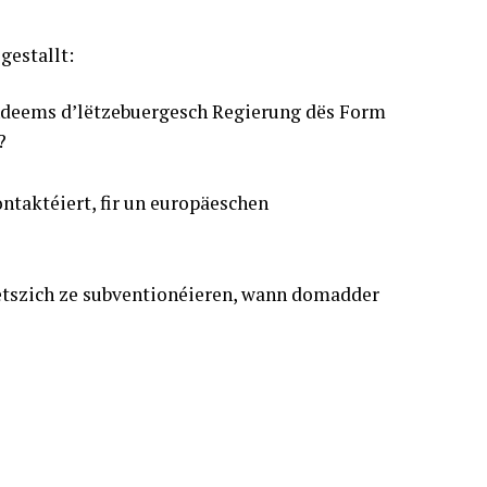
estallt:
 andeems d’lëtzebuergesch Regierung dës Form
?
taktéiert, fir un europäeschen
uetszich ze subventionéieren, wann domadder