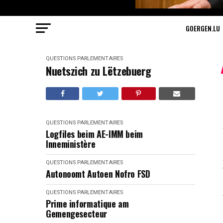
GOERGEN.LU
QUESTIONS PARLEMENTAIRES
Nuetszich zu Lëtzebuerg
QUESTIONS PARLEMENTAIRES
Logfiles beim AE-IMM beim
Inneministère
QUESTIONS PARLEMENTAIRES
Autonoomt Autoen Nofro FSD
QUESTIONS PARLEMENTAIRES
Prime informatique am
Gemengesecteur