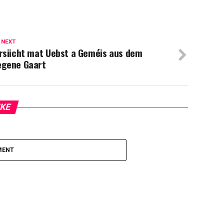
 NEXT
irsiicht mat Uebst a Geméis aus dem
egene Gaart
IKE
MENT