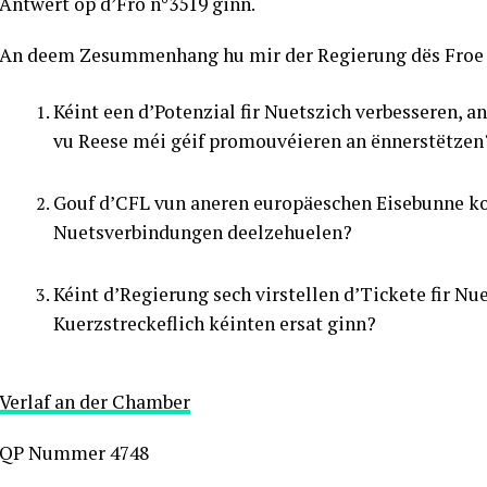
Äntwert op d’Fro n°3519 ginn.
An deem Zesummenhang hu mir der Regierung dës Froe g
Kéint een d’Potenzial fir Nuetszich verbesseren,
vu Reese méi géif promouvéieren an ënnerstëtzen
Gouf d’CFL vun aneren europäeschen Eisebunne kon
Nuetsverbindungen deelzehuelen?
Kéint d’Regierung sech virstellen d’Tickete fir N
Kuerzstreckeflich kéinten ersat ginn?
Verlaf an der Chamber
QP Nummer 4748