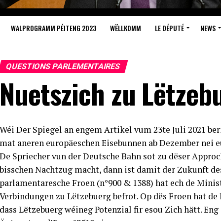
WALPROGRAMM PÉITENG 2023
WËLLKOMM
LE DÉPUTÉ
NEWS
QUESTIONS PARLEMENTAIRES
Nuetszich zu Lëtzeb
Wéi Der Spiegel an engem Artikel vum 23te Juli 2021 ber
mat aneren europäeschen Eisebunnen ab Dezember nei eu
De Spriecher vun der Deutsche Bahn sot zu dëser Approc
bisschen Nachtzug macht, dann ist damit der Zukunft des
parlamentaresche Froen (n°900 & 1388) hat ech de Mini
Verbindungen zu Lëtzebuerg befrot. Op dës Froen hat de 
dass Lëtzebuerg wéineg Potenzial fir esou Zich hätt. Eng