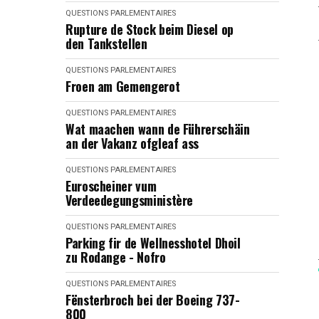
QUESTIONS PARLEMENTAIRES
Rupture de Stock beim Diesel op
den Tankstellen
QUESTIONS PARLEMENTAIRES
Froen am Gemengerot
QUESTIONS PARLEMENTAIRES
Wat maachen wann de Führerschäin
an der Vakanz ofgleaf ass
QUESTIONS PARLEMENTAIRES
Euroscheiner vum
Verdeedegungsministère
QUESTIONS PARLEMENTAIRES
Parking fir de Wellnesshotel Dhoil
zu Rodange - Nofro
QUESTIONS PARLEMENTAIRES
Fënsterbroch bei der Boeing 737-
800