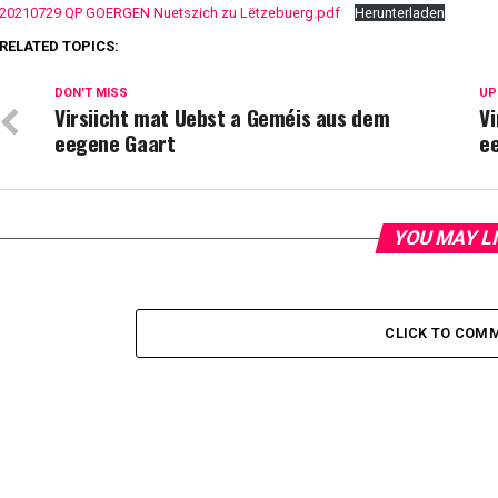
20210729 QP GOERGEN Nuetszich zu Lëtzebuerg.pdf
Herunterladen
RELATED TOPICS:
DON'T MISS
UP
Virsiicht mat Uebst a Geméis aus dem
V
eegene Gaart
e
YOU MAY L
CLICK TO COM