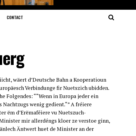
CONTACT
uerg
iicht, wäert d’Deutsche Bahn a Kooperatioun
ropäesch Verbindunge fir Nuetszich ubidden.
he Folgendes: ““Wenn in Europa jeder ein
 Nachtzugs wenig gedient.“” A fréiere
ster ëm d’Erëmaféiere vu Nuetszuch-
Minister mir allerdéngs kloer ze verstoe ginn,
 änlech Äntwert huet de Minister an der