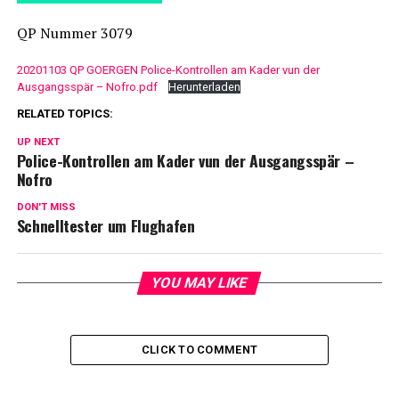
QP Nummer 3079
20201103 QP GOERGEN Police-Kontrollen am Kader vun der
Ausgangsspär – Nofro.pdf
Herunterladen
RELATED TOPICS:
UP NEXT
Police-Kontrollen am Kader vun der Ausgangsspär –
Nofro
DON'T MISS
Schnelltester um Flughafen
YOU MAY LIKE
CLICK TO COMMENT