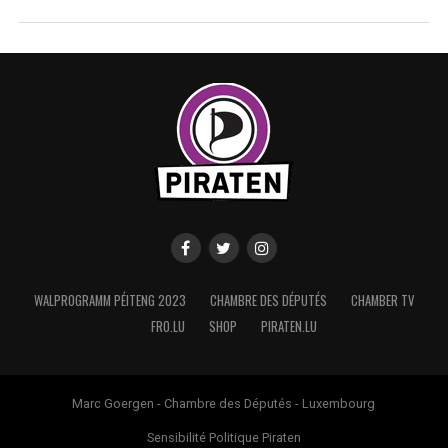
WALPROGRAMM PÉITENG 2023
CHAMBRE DES DÉPUTÉS
CHAMBER TV
FRO.LU
SHOP
PIRATEN.LU
Marc Goergen - Chambre des Députés - Luxembourg
Sensibilité Politique Piraten