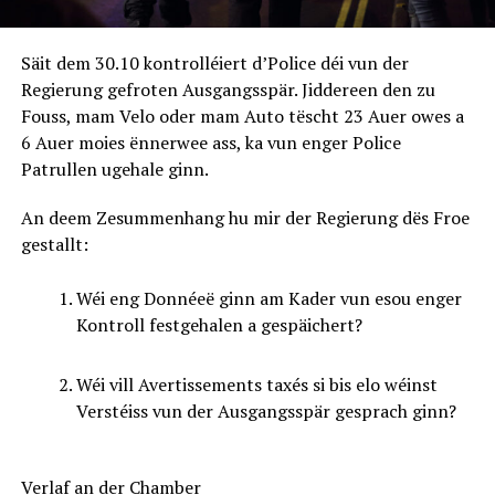
Säit dem 30.10 kontrolléiert d’Police déi vun der
Regierung gefroten Ausgangsspär. Jiddereen den zu
Fouss, mam Velo oder mam Auto tëscht 23 Auer owes a
6 Auer moies ënnerwee ass, ka vun enger Police
Patrullen ugehale ginn.
An deem Zesummenhang hu mir der Regierung dës Froe
gestallt:
Wéi eng Donnéeë ginn am Kader vun esou enger
Kontroll festgehalen a gespäichert?
Wéi vill Avertissements taxés si bis elo wéinst
Verstéiss vun der Ausgangsspär gesprach ginn?
Verlaf an der Chamber