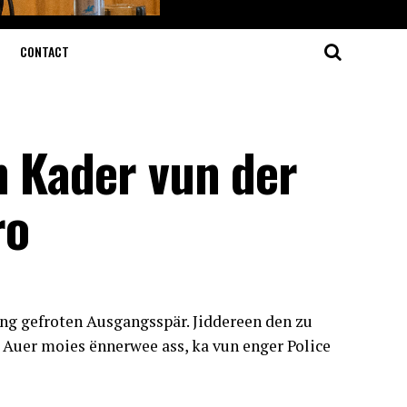
CONTACT
m Kader vun der
ro
ung gefroten Ausgangsspär. Jiddereen den zu
Auer moies ënnerwee ass, ka vun enger Police