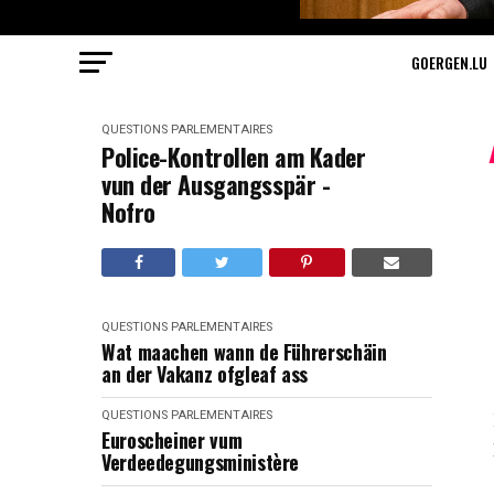
GOERGEN.LU
QUESTIONS PARLEMENTAIRES
Police-Kontrollen am Kader
vun der Ausgangsspär -
Nofro
QUESTIONS PARLEMENTAIRES
Wat maachen wann de Führerschäin
an der Vakanz ofgleaf ass
QUESTIONS PARLEMENTAIRES
Euroscheiner vum
Verdeedegungsministère