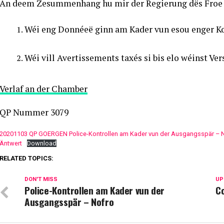
An deem Zesummenhang hu mir der Regierung dës Froe g
Wéi eng Donnéeë ginn am Kader vun esou enger Kon
Wéi vill Avertissements taxés si bis elo wéinst V
Verlaf an der Chamber
QP Nummer 3079
20201103 QP GOERGEN Police-Kontrollen am Kader vun der Ausgangsspär – 
Äntwert
Download
RELATED TOPICS:
DON'T MISS
UP
Police-Kontrollen am Kader vun der
Co
Ausgangsspär – Nofro