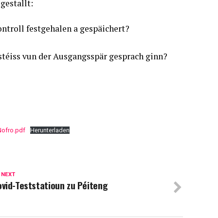
estallt:
troll festgehalen a gespäichert?
erstéiss vun der Ausgangsspär gesprach ginn?
Nofro.pdf
Herunterladen
 NEXT
vid-Teststatioun zu Péiteng