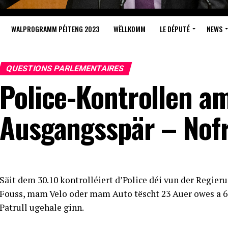
WALPROGRAMM PÉITENG 2023
WËLLKOMM
LE DÉPUTÉ
NEWS
QUESTIONS PARLEMENTAIRES
Police-Kontrollen a
Ausgangsspär – Nof
Säit dem 30.10 kontrolléiert d’Police déi vun der Regier
Fouss, mam Velo oder mam Auto tëscht 23 Auer owes a 6 
Patrull ugehale ginn.