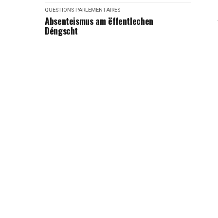
QUESTIONS PARLEMENTAIRES
Absenteismus am ëffentlechen
Déngscht