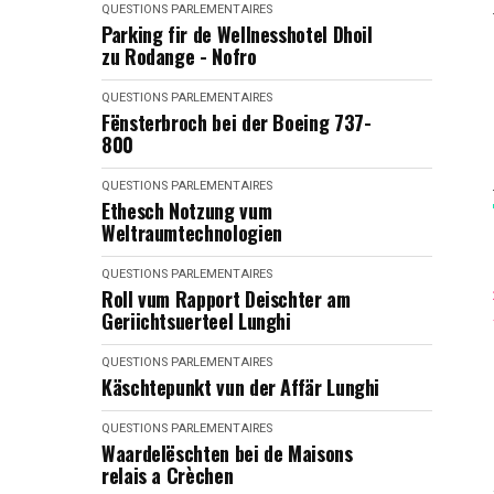
QUESTIONS PARLEMENTAIRES
Parking fir de Wellnesshotel Dhoil
zu Rodange - Nofro
QUESTIONS PARLEMENTAIRES
Fënsterbroch bei der Boeing 737-
800
QUESTIONS PARLEMENTAIRES
Ethesch Notzung vum
Weltraumtechnologien
QUESTIONS PARLEMENTAIRES
Roll vum Rapport Deischter am
Geriichtsuerteel Lunghi
QUESTIONS PARLEMENTAIRES
Käschtepunkt vun der Affär Lunghi
QUESTIONS PARLEMENTAIRES
Waardelëschten bei de Maisons
relais a Crèchen