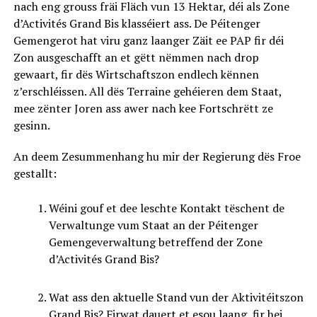
nach eng grouss fräi Fläch vun 13 Hektar, déi als Zone
d’Activités Grand Bis klasséiert ass. De Péitenger
Gemengerot hat viru ganz laanger Zäit ee PAP fir déi
Zon ausgeschafft an et gëtt nëmmen nach drop
gewaart, fir dës Wirtschaftszon endlech kënnen
z’erschléissen. All dës Terraine gehéieren dem Staat,
mee zënter Joren ass awer nach kee Fortschrëtt ze
gesinn.
An deem Zesummenhang hu mir der Regierung dës Froe
gestallt:
Wéini gouf et dee leschte Kontakt tëschent de
Verwaltunge vum Staat an der Péitenger
Gemengeverwaltung betreffend der Zone
d’Activités Grand Bis?
Wat ass den aktuelle Stand vun der Aktivitéitszon
Grand Bis? Firwat dauert et esou laang, fir hei