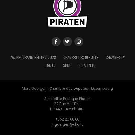
WALPROGRAMM PÉITENG 2023
CHAMBRE DES DÉPUTÉS
CHAMBER TV
FRO.LU
SHOP
PIRATEN.LU
Marc Goergen - Chambre des Députés - Luxembourg
Sensibilité Politique Piraten
22 Rue de l’Eau
L-1449 Luxembourg
+352 20 60 66
mgoergen@chd.lu