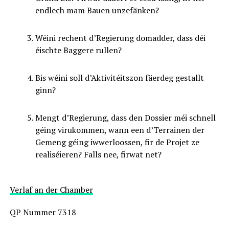
endlech mam Bauen unzefänken?
Wéini rechent d’Regierung domadder, dass déi
éischte Baggere rullen?
Bis wéini soll d’Aktivitéitszon fäerdeg gestallt
ginn?
Mengt d’Regierung, dass den Dossier méi schnell
géing virukommen, wann een d’Terrainen der
Gemeng géing iwwerloossen, fir de Projet ze
realiséieren? Falls nee, firwat net?
Verlaf an der Chamber
QP Nummer 7318