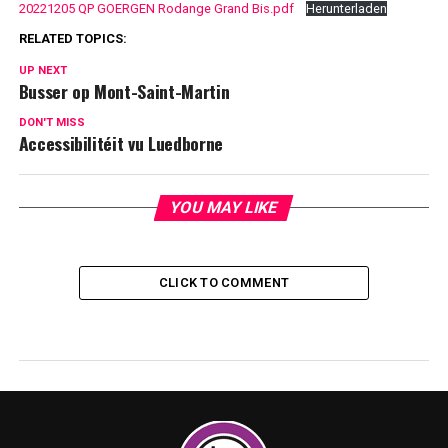
20221205 QP GOERGEN Rodange Grand Bis.pdf
Herunterladen
RELATED TOPICS:
UP NEXT
Busser op Mont-Saint-Martin
DON'T MISS
Accessibilitéit vu Luedborne
YOU MAY LIKE
CLICK TO COMMENT