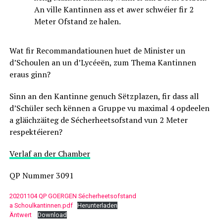
An ville Kantinnen ass et awer schwéier fir 2
Meter Ofstand ze halen.
Wat fir Recommandatiounen huet de Minister un
d’Schoulen an un d’Lycéeën, zum Thema Kantinnen
eraus ginn?
Sinn an den Kantinne genuch Sëtzplazen, fir dass all
d’Schüler sech kënnen a Gruppe vu maximal 4 opdeelen
a gläichzäiteg de Sécherheetsofstand vun 2 Meter
respektéieren?
Verlaf an der Chamber
QP Nummer 3091
20201104 QP GOERGEN Sécherheetsofstand
a Schoulkantinnen.pdf
Herunterladen
Äntwert
Download