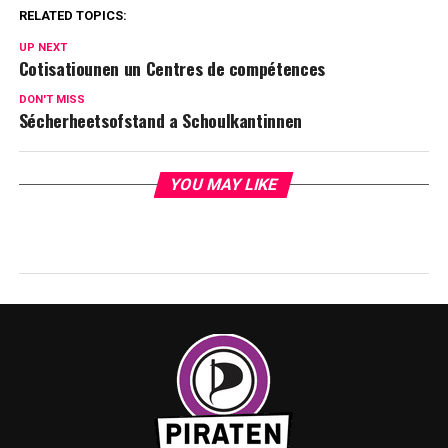
RELATED TOPICS:
UP NEXT
Cotisatiounen un Centres de compétences
DON'T MISS
Sécherheetsofstand a Schoulkantinnen
YOU MAY LIKE