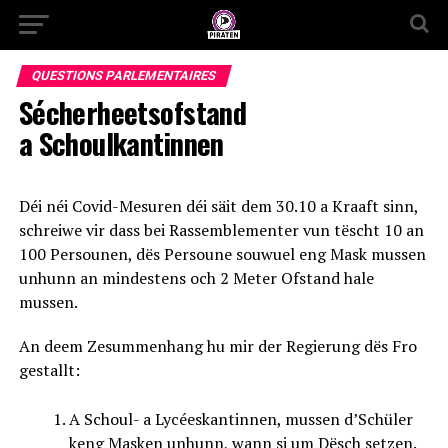
QUESTIONS PARLEMENTAIRES
Sécherheetsofstand
a Schoulkantinnen
Déi néi Covid-Mesuren déi säit dem 30.10 a Kraaft sinn,
schreiwe vir dass bei Rassemblementer vun tëscht 10 an
100 Persounen, dës Persoune souwuel eng Mask mussen
unhunn an mindestens och 2 Meter Ofstand hale
mussen.
An deem Zesummenhang hu mir der Regierung dës Fro
gestallt:
A Schoul- a Lycéeskantinnen, mussen d’Schüler
keng Masken unhunn, wann si um Dësch setzen.