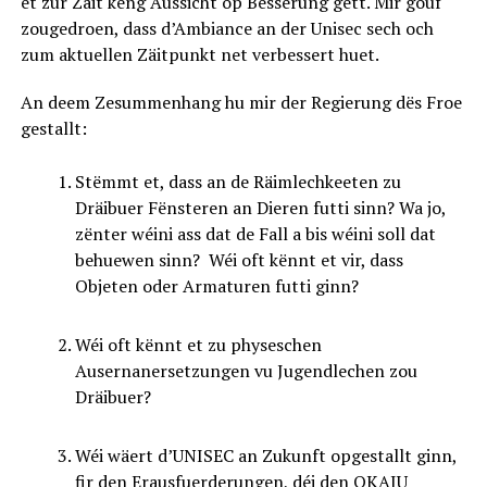
et zur Zäit keng Aussicht op Besserung gëtt. Mir gouf
zougedroen, dass d’Ambiance an der Unisec sech och
zum aktuellen Zäitpunkt net verbessert huet.
An deem Zesummenhang hu mir der Regierung dës Froe
gestallt:
Stëmmt et, dass an de Räimlechkeeten zu
Dräibuer Fënsteren an Dieren futti sinn? Wa jo,
zënter wéini ass dat de Fall a bis wéini soll dat
behuewen sinn? Wéi oft kënnt et vir, dass
Objeten oder Armaturen futti ginn?
Wéi oft kënnt et zu physeschen
Ausernanersetzungen vu Jugendlechen zou
Dräibuer?
Wéi wäert d’UNISEC an Zukunft opgestallt ginn,
fir den Erausfuerderungen, déi den OKAJU