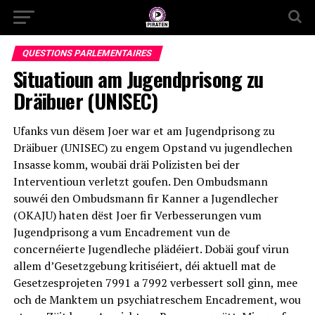
QUESTIONS PARLEMENTAIRES
Situatioun am Jugendprisong zu
Dräibuer (UNISEC)
Ufanks vun dësem Joer war et am Jugendprisong zu
Dräibuer (UNISEC) zu engem Opstand vu jugendlechen
Insasse komm, woubäi dräi Polizisten bei der
Interventioun verletzt goufen. Den Ombudsmann
souwéi den Ombudsmann fir Kanner a Jugendlecher
(OKAJU) haten dëst Joer fir Verbesserungen vum
Jugendprisong a vum Encadrement vun de
concernéierte Jugendleche plädéiert. Dobäi gouf virun
allem d’Gesetzgebung kritiséiert, déi aktuell mat de
Gesetzesprojeten 7991 a 7992 verbessert soll ginn, mee
och de Manktem un psychiatreschem Encadrement, wou