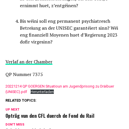
ernimmt huet, z’entgéinen?
Bis wéini soll eng permanent psychiatresch
Betreiung an der UNISEC garantéiert sinn? Wéi
eng finanziell Moyenen huet d’Regierung 2023
dofir virgesinn?
Verlaf an der Chamber
QP Nummer 7375
20221214 QP GOERGEN Situatioun am Jugendprisong zu Dräibuer
(UNISEC).pdf
Herunterladen
RELATED TOPICS:
UP NEXT
Opträg vun den CFL duerch de Fond du Rail
DON'T MISS