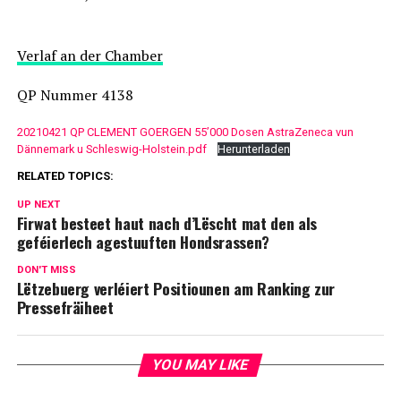
Verlaf an der Chamber
QP Nummer 4138
20210421 QP CLEMENT GOERGEN 55’000 Dosen AstraZeneca vun
Dännemark u Schleswig-Holstein.pdf
Herunterladen
RELATED TOPICS:
UP NEXT
Firwat besteet haut nach d’Lëscht mat den als
geféierlech agestuuften Hondsrassen?
DON'T MISS
Lëtzebuerg verléiert Positiounen am Ranking zur
Pressefräiheet
YOU MAY LIKE