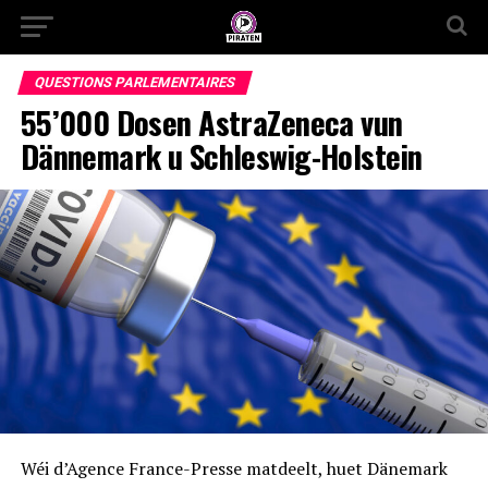
QUESTIONS PARLEMENTAIRES
55’000 Dosen AstraZeneca vun
Dännemark u Schleswig-Holstein
Wéi d’Agence France-Presse matdeelt, huet Dänemark