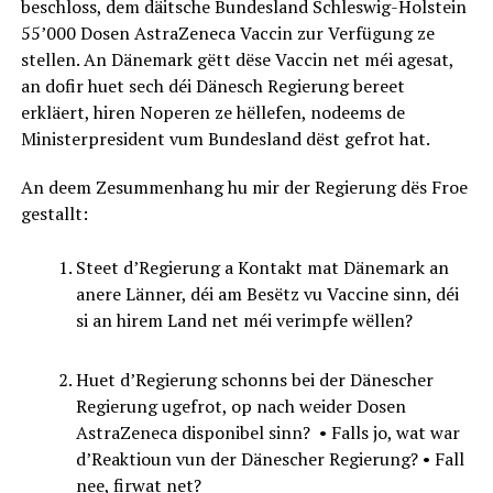
beschloss, dem däitsche Bundesland Schleswig-Holstein
55’000 Dosen AstraZeneca Vaccin zur Verfügung ze
stellen. An Dänemark gëtt dëse Vaccin net méi agesat,
an dofir huet sech déi Dänesch Regierung bereet
erkläert, hiren Noperen ze hëllefen, nodeems de
Ministerpresident vum Bundesland dëst gefrot hat.
An deem Zesummenhang hu mir der Regierung dës Froe
gestallt:
Steet d’Regierung a Kontakt mat Dänemark an
anere Länner, déi am Besëtz vu Vaccine sinn, déi
si an hirem Land net méi verimpfe wëllen?
Huet d’Regierung schonns bei der Dänescher
Regierung ugefrot, op nach weider Dosen
AstraZeneca disponibel sinn? • Falls jo, wat war
d’Reaktioun vun der Dänescher Regierung? • Fall
nee, firwat net?