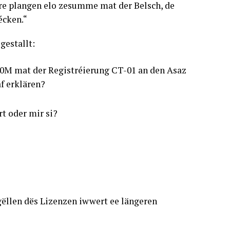
re plangen elo zesumme mat der Belsch, de
écken.“
estallt:
400M mat der Registréierung CT-01 an den Asaz
f erklären?
rt oder mir si?
gëllen dës Lizenzen iwwert ee längeren