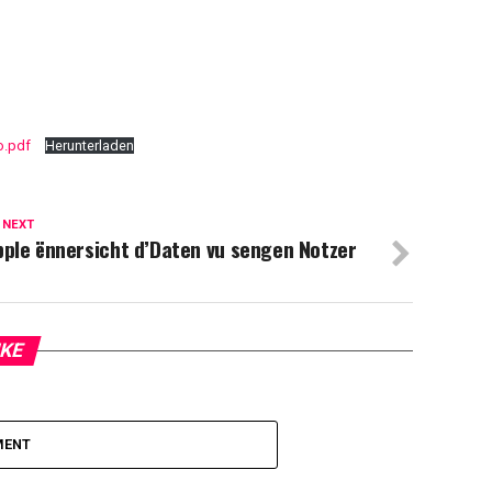
o.pdf
Herunterladen
 NEXT
ple ënnersicht d’Daten vu sengen Notzer
IKE
MENT