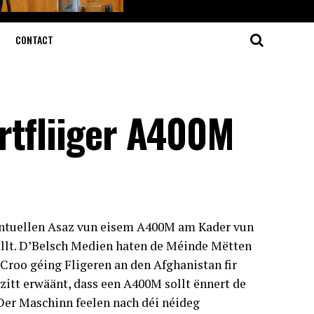
CONTACT
rtfliiger A400M
ntuellen Asaz vun eisem A400M am Kader vun
allt. D’Belsch Medien haten de Méinde Mëtten
Croo géing Fligeren an den Afghanistan fir
itt erwäänt, dass een A400M sollt ënnert de
„Der Maschinn feelen nach déi néideg