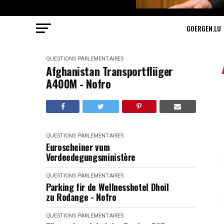
GOERGEN.LU
QUESTIONS PARLEMENTAIRES
Afghanistan Transportfliiger
A400M - Nofro
QUESTIONS PARLEMENTAIRES
Euroscheiner vum
Verdeedegungsministère
QUESTIONS PARLEMENTAIRES
Parking fir de Wellnesshotel Dhoil
zu Rodange - Nofro
QUESTIONS PARLEMENTAIRES