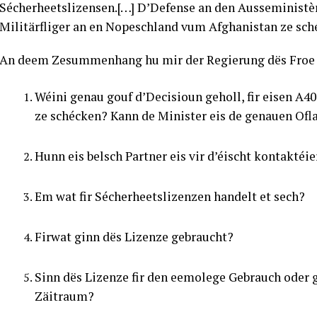
Sécherheetslizensen.[…] D’Defense an den Ausseministè
Militärfliger an en Nopeschland vum Afghanistan ze sch
An deem Zesummenhang hu mir der Regierung dës Froe g
Wéini genau gouf d’Decisioun geholl, fir eisen A
ze schécken? Kann de Minister eis de genauen Ofla
Hunn eis belsch Partner eis vir d’éischt kontaktéie
Em wat fir Sécherheetslizenzen handelt et sech?
Firwat ginn dës Lizenze gebraucht?
Sinn dës Lizenze fir den eemolege Gebrauch oder 
Zäitraum?