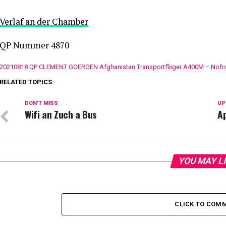
Verlaf an der Chamber
QP Nummer 4870
20210818 QP CLEMENT GOERGEN Afghanistan Transportfliiger A400M – Nofr
RELATED TOPICS:
DON'T MISS
UP
Wifi an Zuch a Bus
Ap
YOU MAY L
CLICK TO COM