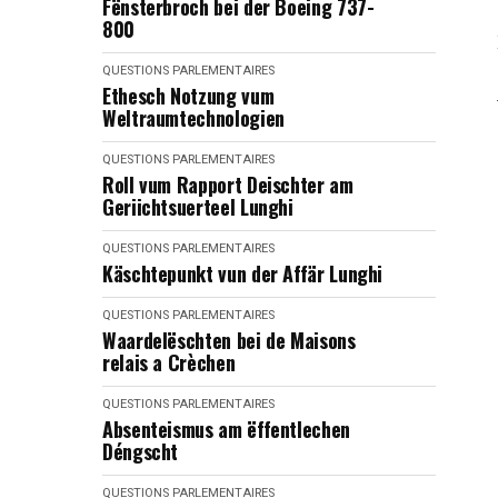
Fënsterbroch bei der Boeing 737-
800
QUESTIONS PARLEMENTAIRES
Ethesch Notzung vum
Weltraumtechnologien
QUESTIONS PARLEMENTAIRES
Roll vum Rapport Deischter am
Geriichtsuerteel Lunghi
QUESTIONS PARLEMENTAIRES
Käschtepunkt vun der Affär Lunghi
QUESTIONS PARLEMENTAIRES
Waardelëschten bei de Maisons
relais a Crèchen
QUESTIONS PARLEMENTAIRES
Absenteismus am ëffentlechen
Déngscht
QUESTIONS PARLEMENTAIRES