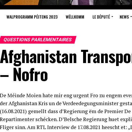
WALPROGRAMM PÉITENG 2023
WËLLKOMM
LE DÉPUTÉ
NEWS
QUESTIONS PARLEMENTAIRES
Afghanistan Transpo
– Nofro
De Méinde Moien hate mir eng urgent Fro zu engem eve
der Afghanistan Kris un de Verdeedegungsminister gest
(16.08.2021) gemellt dass d’Regierung ëm de Premier De 
Repartimenter schécken. D’Belsche Regierung huet expliz
Fliger sinn. Am RTL Interview de 17.08.2021 heescht et: 