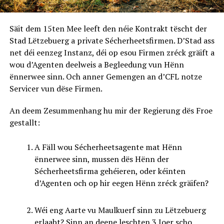
Säit dem 15ten Mee leeft den néie Kontrakt tëscht der
Stad Lëtzebuerg a private Sécherheetsfirmen. D’Stad ass
net déi eenzeg Instanz, déi op esou Firmen zréck gräift a
wou d’Agenten deelweis a Begleedung vun Hënn
ënnerwee sinn. Och anner Gemengen an d’CFL notze
Servicer vun dëse Firmen.
An deem Zesummenhang hu mir der Regierung dës Froe
gestallt:
A Fäll wou Sécherheetsagente mat Hënn
ënnerwee sinn, mussen dës Hënn der
Sécherheetsfirma gehéieren, oder kéinten
d’Agenten och op hir eegen Hënn zréck gräifen?
Wéi eng Aarte vu Maulkuerf sinn zu Lëtzebuerg
erlaabt? Sinn an deene leschten 3 Joer scho