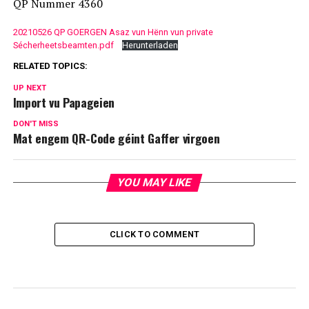
QP Nummer 4360
20210526 QP GOERGEN Asaz vun Hënn vun private
Sécherheetsbeamten.pdf
Herunterladen
RELATED TOPICS:
UP NEXT
Import vu Papageien
DON'T MISS
Mat engem QR-Code géint Gaffer virgoen
YOU MAY LIKE
CLICK TO COMMENT