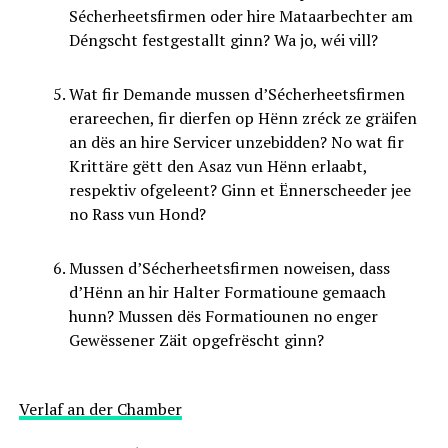
Sécherheetsfirmen oder hire Mataarbechter am
Déngscht festgestallt ginn? Wa jo, wéi vill?
Wat fir Demande mussen d’Sécherheetsfirmen
erareechen, fir dierfen op Hënn zréck ze gräifen
an dës an hire Servicer unzebidden? No wat fir
Krittäre gëtt den Asaz vun Hënn erlaabt,
respektiv ofgeleent? Ginn et Ënnerscheeder jee
no Rass vun Hond?
Mussen d’Sécherheetsfirmen noweisen, dass
d’Hënn an hir Halter Formatioune gemaach
hunn? Mussen dës Formatiounen no enger
Gewëssener Zäit opgefrëscht ginn?
Verlaf an der Chamber