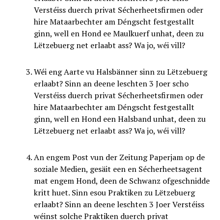
Verstéiss duerch privat Sécherheetsfirmen oder
hire Mataarbechter am Déngscht festgestallt
ginn, well en Hond ee Maulkuerf unhat, deen zu
Lëtzebuerg net erlaabt ass? Wa jo, wéi vill?
Wéi eng Aarte vu Halsbänner sinn zu Lëtzebuerg
erlaabt? Sinn an deene leschten 3 Joer scho
Verstéiss duerch privat Sécherheetsfirmen oder
hire Mataarbechter am Déngscht festgestallt
ginn, well en Hond een Halsband unhat, deen zu
Lëtzebuerg net erlaabt ass? Wa jo, wéi vill?
An engem Post vun der Zeitung Paperjam op de
soziale Medien, gesäit een en Sécherheetsagent
mat engem Hond, deen de Schwanz ofgeschnidde
kritt huet. Sinn esou Praktiken zu Lëtzebuerg
erlaabt? Sinn an deene leschten 3 Joer Verstéiss
wéinst solche Praktiken duerch privat