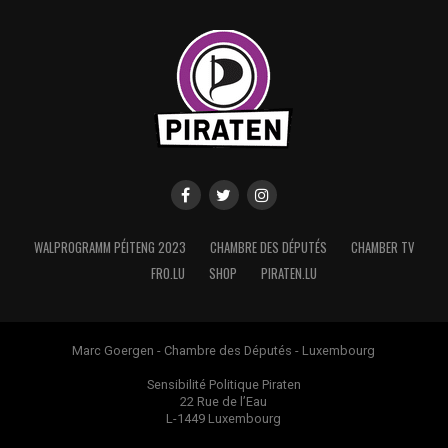
WALPROGRAMM PÉITENG 2023
CHAMBRE DES DÉPUTÉS
CHAMBER TV
FRO.LU
SHOP
PIRATEN.LU
Marc Goergen - Chambre des Députés - Luxembourg
Sensibilité Politique Piraten
22 Rue de l’Eau
L-1449 Luxembourg