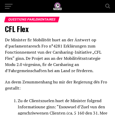
QUESTIONS PARLEMENTAIRES
CFL Flex
De Minister fir Mobilitéit huet an der Äntwert op
d’parlamentaresch Fro n°4281 Erklärungen zum
Fonctionnement vun der Carsharing-Initiative „CFL
Flex“ ginn. De Projet ass an der Mobilitéitsstrategie
Modu 2.0 virgesinn, fir de Carsharing an
d’Fahrgemeinschaften hei am Land ze fërderen.
An deem Zesummenhang hu mir der Regierung dës Fro
gestallt:
Zu de Clientszuelen huet de Minister folgend
Informatioune ginn: “Esouwuel d’Zuel vun den
ageschriwwenen Clienten (ca. 5 160 den 31. Mee