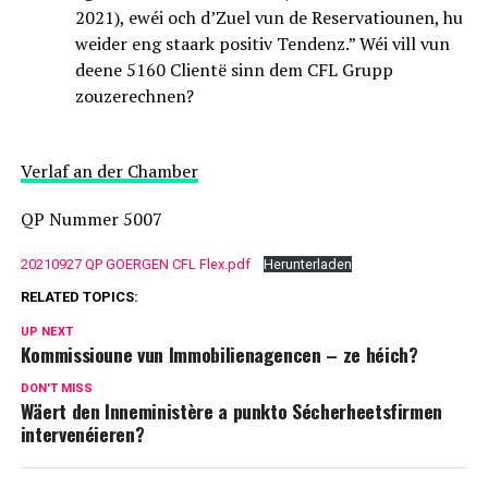
2021), ewéi och d’Zuel vun de Reservatiounen, hu
weider eng staark positiv Tendenz.” Wéi vill vun
deene 5160 Clientë sinn dem CFL Grupp
zouzerechnen?
Verlaf an der Chamber
QP Nummer 5007
20210927 QP GOERGEN CFL Flex.pdf
Herunterladen
RELATED TOPICS:
UP NEXT
Kommissioune vun Immobilienagencen – ze héich?
DON'T MISS
Wäert den Inneministère a punkto Sécherheetsfirmen
intervenéieren?