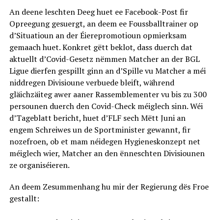
An deene leschten Deeg huet ee Facebook-Post fir
Opreegung gesuergt, an deem ee Foussballtrainer op
d’Situatioun an der Éierepromotioun opmierksam
gemaach huet. Konkret gëtt beklot, dass duerch dat
aktuellt d’Covid-Gesetz nëmmen Matcher an der BGL
Ligue dierfen gespillt ginn an d’Spille vu Matcher a méi
niddregen Divisioune verbuede bleift, während
gläichzäiteg awer aaner Rassemblementer vu bis zu 300
persounen duerch den Covid-Check méiglech sinn. Wéi
d’Tageblatt bericht, huet d’FLF sech Mëtt Juni an
engem Schreiwes un de Sportminister gewannt, fir
nozefroen, ob et mam néidegen Hygieneskonzept net
méiglech wier, Matcher an den ënneschten Divisiounen
ze organiséieren.
An deem Zesummenhang hu mir der Regierung dës Froe
gestallt: