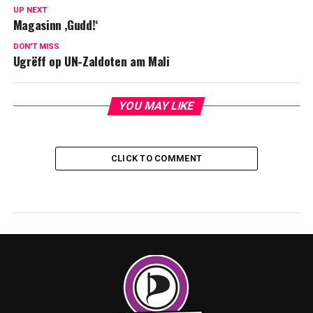
UP NEXT
Magasinn ‚Gudd!‘
DON'T MISS
Ugrëff op UN-Zaldoten am Mali
YOU MAY LIKE
CLICK TO COMMENT