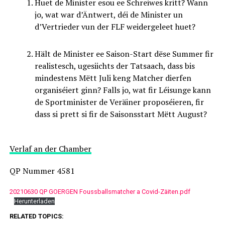
Huet de Minister esou ee Schreiwes kritt? Wann
jo, wat war d’Äntwert, déi de Minister un
d’Vertrieder vun der FLF weidergeleet huet?
Hält de Minister ee Saison-Start dëse Summer fir
realistesch, ugesiichts der Tatsaach, dass bis
mindestens Mëtt Juli keng Matcher dierfen
organiséiert ginn? Falls jo, wat fir Léisunge kann
de Sportminister de Veräiner proposéieren, fir
dass si prett si fir de Saisonsstart Mëtt August?
Verlaf an der Chamber
QP Nummer 4581
20210630 QP GOERGEN Foussballsmatcher a Covid-Zäiten.pdf
Herunterladen
RELATED TOPICS: