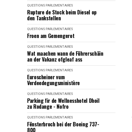
QUESTIONS PARLEMENTAIRES
Rupture de Stock beim Diesel op
den Tankstellen
QUESTIONS PARLEMENTAIRES
Froen am Gemengerot
QUESTIONS PARLEMENTAIRES
Wat maachen wann de Führerschäin
an der Vakanz ofgleaf ass
QUESTIONS PARLEMENTAIRES
Euroscheiner vum
Verdeedegungsministère
QUESTIONS PARLEMENTAIRES
Parking fir de Wellnesshotel Dhoil
zu Rodange - Nofro
QUESTIONS PARLEMENTAIRES
Fënsterbroch bei der Boeing 737-
800