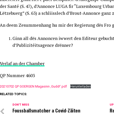
der Santé (S. 47), d’Annonce LUGA fir “Luxembourg Urban
Lëtzebuerg” (S. 63) a schliisslech d’Brout-Annonce ganz
An deem Zesummenhang hu mir der Regierung dës Fro ge
Ginn all dës Annoncen iwwert den Editeur gebucht 
d’Publizitéitsagence drënner?
Verlaf an der Chamber
QP Nummer 4603
20210702 QP GOERGEN Magasinn ‚Gudd!‘.pdf
Herunterladen
RELATED TOPICS:
DON'T MISS
UP
Foussballsmatcher a Covid-Zäiten
R