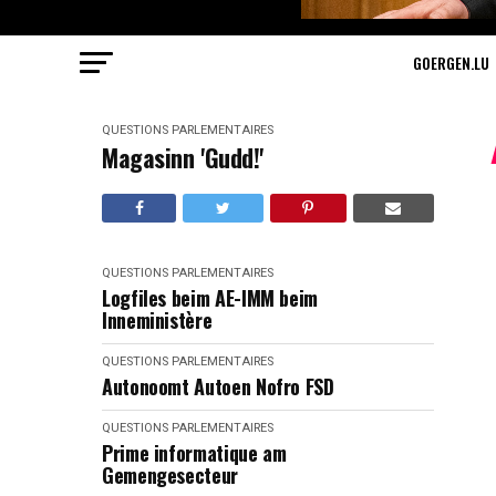
GOERGEN.LU
QUESTIONS PARLEMENTAIRES
Magasinn 'Gudd!'
QUESTIONS PARLEMENTAIRES
Logfiles beim AE-IMM beim
Inneministère
QUESTIONS PARLEMENTAIRES
Autonoomt Autoen Nofro FSD
QUESTIONS PARLEMENTAIRES
Prime informatique am
Gemengesecteur