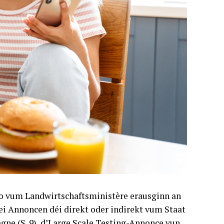
o vum Landwirtschaftsministère erausginn an
Rei Annoncen déi direkt oder indirekt vum Staat
agne (S. 9), d’Large Scale Testing-Annonce vun