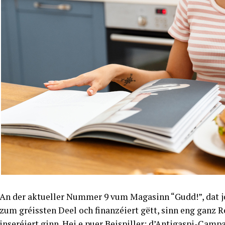
An der aktueller Nummer 9 vum Magasinn “Gudd!”, dat j
zum gréissten Deel och finanzéiert gëtt, sinn eng ganz 
inseréiert ginn. Hei e puer Beispiller: d’Antigaspi-Camp