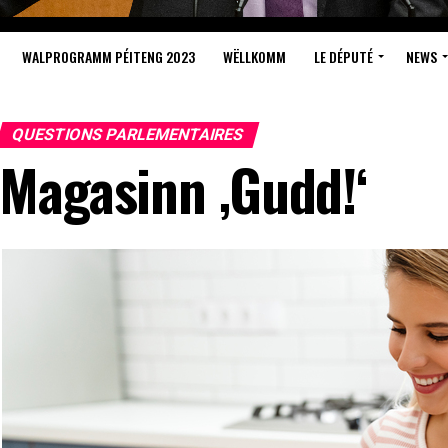
WALPROGRAMM PÉITENG 2023
WËLLKOMM
LE DÉPUTÉ
NEWS
QUESTIONS PARLEMENTAIRES
Magasinn ‚Gudd!‘