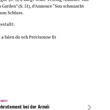
 Garden” (S. 51), d’Annonce “Sou schmaacht
 zum Schluss.
stallt:
a falen do och Provisoune fir
 NEXT
ekrutement bei der Arméi