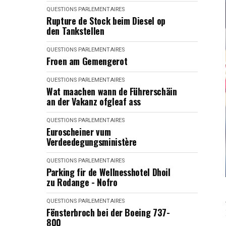
QUESTIONS PARLEMENTAIRES
Rupture de Stock beim Diesel op
den Tankstellen
QUESTIONS PARLEMENTAIRES
Froen am Gemengerot
QUESTIONS PARLEMENTAIRES
Wat maachen wann de Führerschäin
an der Vakanz ofgleaf ass
QUESTIONS PARLEMENTAIRES
Euroscheiner vum
Verdeedegungsministère
QUESTIONS PARLEMENTAIRES
Parking fir de Wellnesshotel Dhoil
zu Rodange - Nofro
QUESTIONS PARLEMENTAIRES
Fënsterbroch bei der Boeing 737-
800