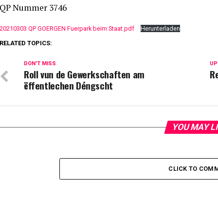
QP Nummer 3746
20210303 QP GOERGEN Fuerpark beim Staat.pdf
Herunterladen
RELATED TOPICS:
DON'T MISS
UP
Roll vun de Gewerkschaften am
R
ëffentlechen Déngscht
YOU MAY L
CLICK TO COM