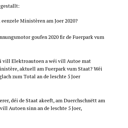
estallt:
n eenzele Ministèren am Joer 2020?
rennungsmotor goufen 2020 fir de Fuerpark vum
vill Elektroautoen a wéi vill Autoe mat
inistère, aktuell am Fuerpark vum Staat? Wéi
lach zum Total an de leschte 5 Joer
ierer, déi de Staat akeeft, am Duerchschnëtt am
vill Autoen sinn an de leschte 5 Joer,