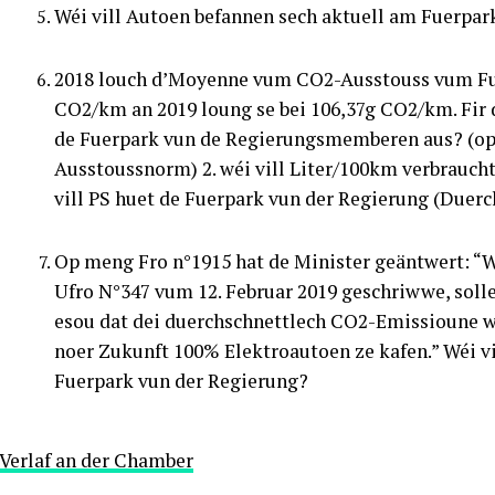
Wéi vill Autoen befannen sech aktuell am Fuerpa
2018 louch d’Moyenne vum CO2-Ausstouss vum Fu
CO2/km an 2019 loung se bei 106,37g CO2/km. Fir d
de Fuerpark vun de Regierungsmemberen aus? (op
Ausstoussnorm) 2. wéi vill Liter/100km verbrauch
vill PS huet de Fuerpark vun der Regierung (Due
Op meng Fro n°1915 hat de Minister geäntwert: “
Ufro N°347 vum 12. Februar 2019 geschriwwe, solle 
esou dat dei duerchschnettlech CO2-Emissioune weid
noer Zukunft 100% Elektroautoen ze kafen.” Wéi v
Fuerpark vun der Regierung?
Verlaf an der Chamber