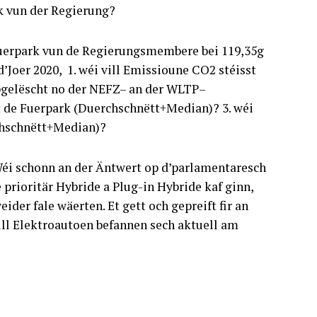
rk vun der Regierung?
erpark vun de Regierungsmembere bei 119,35g
’Joer 2020, 1. wéi vill Emissioune CO2 stéisst
gelëscht no der NEFZ– an der WLTP–
t de Fuerpark (Duerchschnëtt+Median)? 3. wéi
rchschnëtt+Median)?
Wéi schonn an der Äntwert op d’parlamentaresch
prioritär Hybride a Plug-in Hybride kaf ginn,
er fale wäerten. Et gett och gepreift fir an
ill Elektroautoen befannen sech aktuell am