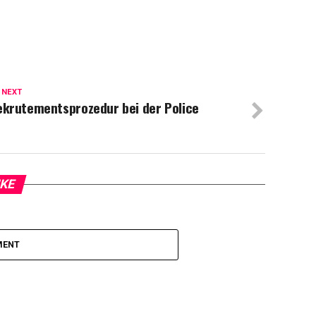
 NEXT
ekrutementsprozedur bei der Police
IKE
MENT