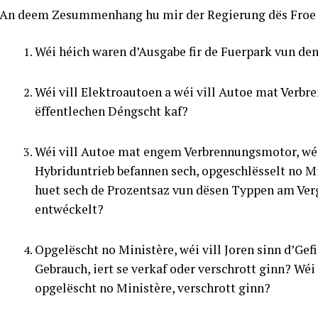
An deem Zesummenhang hu mir der Regierung dës Froe g
Wéi héich waren d’Ausgabe fir de Fuerpark vun de
Wéi vill Elektroautoen a wéi vill Autoe mat Verb
ëffentlechen Déngscht kaf?
Wéi vill Autoe mat engem Verbrennungsmotor, wéi 
Hybriduntrieb befannen sech, opgeschlësselt no M
huet sech de Prozentsaz vun dësen Typpen am Verg
entwéckelt?
Opgelëscht no Ministère, wéi vill Joren sinn d’Gef
Gebrauch, iert se verkaf oder verschrott ginn? Wéi 
opgelëscht no Ministère, verschrott ginn?