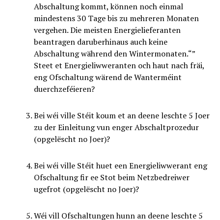
Abschaltung kommt, können noch einmal
mindestens 30 Tage bis zu mehreren Monaten
vergehen. Die meisten Energielieferanten
beantragen daruberhinaus auch keine
Abschaltung während den Wintermonaten.“”
Steet et Energieliwweranten och haut nach fräi,
eng Ofschaltung wärend de Wanterméint
duerchzeféieren?
Bei wéi ville Stéit koum et an deene leschte 5 Joer
zu der Einleitung vun enger Abschaltprozedur
(opgelëscht no Joer)?
Bei wéi ville Stéit huet een Energieliwwerant eng
Ofschaltung fir ee Stot beim Netzbedreiwer
ugefrot (opgelëscht no Joer)?
Wéi vill Ofschaltungen hunn an deene leschte 5