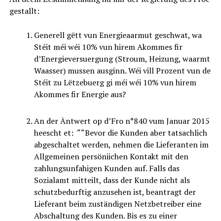
gestallt:
Generell gëtt vun Energieaarmut geschwat, wa
Stéit méi wéi 10% vun hirem Akommes fir
d’Energieversuergung (Stroum, Heizung, waarmt
Waasser) mussen ausginn. Wéi vill Prozent vun de
Stéit zu Lëtzebuerg gi méi wéi 10% vun hirem
Akommes fir Energie aus?
An der Äntwert op d’Fro n°840 vum Januar 2015
heescht et: ““Bevor die Kunden aber tatsachlich
abgeschaltet werden, nehmen die Lieferanten im
Allgemeinen persöniichen Kontakt mit den
zahlungsunfahigen Kunden auf. Falls das
Sozialamt mitteilt, dass der Kunde nicht als
schutzbedurftig anzusehen ist, beantragt der
Lieferant beim zuständigen Netzbetreiber eine
Abschaltung des Kunden. Bis es zu einer