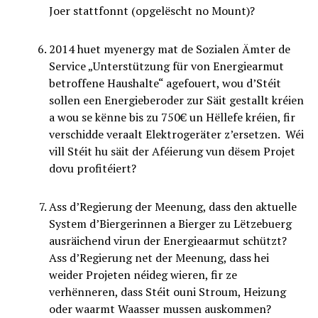
Joer stattfonnt (opgelëscht no Mount)?
2014 huet myenergy mat de Sozialen Ämter de
Service „Unterstützung für von Energiearmut
betroffene Haushalte“ agefouert, wou d’Stéit
sollen een Energieberoder zur Säit gestallt kréien
a wou se kënne bis zu 750€ un Hëllefe kréien, fir
verschidde veraalt Elektrogeräter z’ersetzen. Wéi
vill Stéit hu säit der Aféierung vun dësem Projet
dovu profitéiert?
Ass d’Regierung der Meenung, dass den aktuelle
System d’Biergerinnen a Bierger zu Lëtzebuerg
ausräichend virun der Energieaarmut schützt?
Ass d’Regierung net der Meenung, dass hei
weider Projeten néideg wieren, fir ze
verhënneren, dass Stéit ouni Stroum, Heizung
oder waarmt Waasser mussen auskommen?