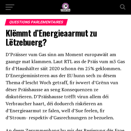
QUESTIONS PARLEMENTAIRES
Klëmmt d’Energieaarmut zu
Lëtzebuerg?
D’Präisser vum Gas sinn am Moment europawäit am
gaange mat klammen. Laut RTL ass de Präis vum m3 Gas
fir d’Haushälter säit 2020 schonn ëm 25% geklommen.
D’Energieministeren aus der EU hunn sech zu dësem
Thema d’lescht Woch getraff, fir iwwert d’Grënn vun
dëser Präishausse an seng Konsequenzen ze
diskutéieren. D’Präishausse trëfft virun allem déi
Verbraucher haart, déi doduerch riskéieren an
d’Energieaarmut ze falen, well d’Sue feelen, fir
d’Stroum- respektiv d’Gasrechnungen ze bezuelen.
An deem Zesummenhang hu mir der Regierung dës Froe