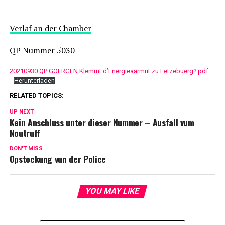
Verlaf an der Chamber
QP Nummer 5030
20210930 QP GOERGEN Klëmmt d’Energieaarmut zu Lëtzebuerg?.pdf
Herunterladen
RELATED TOPICS:
UP NEXT
Kein Anschluss unter dieser Nummer – Ausfall vum
Noutruff
DON'T MISS
Opstockung vun der Police
YOU MAY LIKE