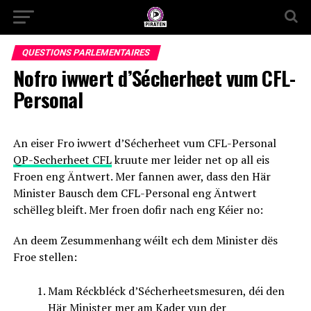
QUESTIONS PARLEMENTAIRES
Nofro iwwert d’Sécherheet vum CFL-
Personal
An eiser Fro iwwert d’Sécherheet vum CFL-Personal
QP-Secherheet CFL
kruute mer leider net op all eis
Froen eng Äntwert. Mer fannen awer, dass den Här
Minister Bausch dem CFL-Personal eng Äntwert
schëlleg bleift. Mer froen dofir nach eng Kéier no:
An deem Zesummenhang wéilt ech dem Minister dës
Froe stellen:
Mam Réckbléck d’Sécherheetsmesuren, déi den
Här Minister mer am Kader vun der