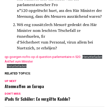
parlamentarescher Fro
n°520 opgelëscht huet, ass den Här Minister der
Meenung, dass dës Mesuren ausräichend waren?
Wéi eng zousätzlech Mesurë gedenkt den Här
Minister nom leschten Tëschefall ze
ënnerhuelen, fir
d’Sécherheet vum Personal, virun allem bei
Nuetszich, ze erhéijen?
qp-goergen-nofro-op-d-question-parlementaire-n-520
Herunterladen
Äntfert vum Minister
Herunterladen
RELATED TOPICS:
UP NEXT
Atomwaffen an Europa
DON'T MISS
iPads fir Schüler: Ee vergëfte Kaddo?